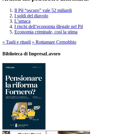
Il Pil “oscuro” vale 52 miliardi
I soldi del diavolo
L’amaca
I rischi dell’economia illegale nel Pil
Economia criminale, così la stima
«
Tagli e ritagli
»
Rottamare Cernobbio
Biblioteca di ImpresaLavoro