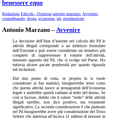
benessere equo
Redazione
Edicola - Opinioni
antonio marzano
,
Avvenire
,
contrabbando
,
droga
,
economia
,
pil
,
prostituzione
Antonio Marzano –
Avvenire
La decisione dell’Istat d’inserire nel calcolo del Pil le
attività illegali corrisponde a un indirizzo formulato
dall’Eurostat e può essere considerato un tentativo più
completo di rappresentare il volume dell’attività,
misurato appunto dal Pil, che si svolge nel Paese. Ho
tuttavia alcune pacate perplessità per quanto riguarda
tali inclusioni.
Dal mio punto di vista, se proprio la si vuole
considerare ai ﬁni statistici, bisognerebbe tener conto
che questa attività nuoce ai protagonisti dell’economia
legale e andrebbe quindi valutata al netto del danno. Se
così si facesse, dubito che il valore “netto” delle attività
illegali sarebbe, non dico positivo, ma veramente
significativo. La seconda considerazione è che piuttosto
nel Pil bisognerebbe avere più considerazione del Terzo
Settore che interessa all’incirca 11 milioni di persone in