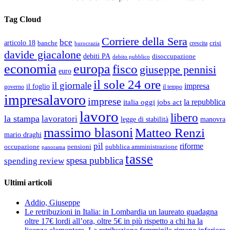
Tag Cloud
Corriere della Sera
bce
articolo 18
banche
crisi
crescita
burocrazia
davide giacalone
debiti PA
disoccupazione
debito pubblico
economia
europa
fisco
giuseppe pennisi
euro
il sole 24 ore
il giornale
impresa
il foglio
governo
il tempo
impresalavoro
imprese
la repubblica
italia oggi
jobs act
lavoro
libero
la stampa
lavoratori
legge di stabilità
manovra
massimo blasoni
Matteo Renzi
mario draghi
pil
riforme
occupazione
pubblica amministrazione
pensioni
panorama
tasse
spesa pubblica
spending review
Ultimi articoli
Addio, Giuseppe
Le retribuzioni in Italia: in Lombardia un laureato guadagna
oltre 17€ lordi all’ora, oltre 5€ in più rispetto a chi ha la