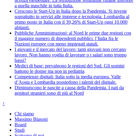
licenza elementare. La retribuzione femminile rimane inferiore
a quella maschile in tutta Italia.
Crescono le Start-Up in Italia dopo la Pandemia. Si investe
soprattutto in servizi alle imprese e tecnologia. Lombardia al
primo posto in Italia con il 39,26% di Start-Up ogni 10.000
abitanti.
Pubbliche Amministrazioni: al Nord le prime due regioni con
il maggior numero di dipendenti pubblici. l’Italia fra le
Nazioni europee con meno impiegati statali.
I giovani e il mercato del lavoro: tanti giovani non cercano
lavoro. Non hanno voglia di lavorare o i salari sono troppo
bassi?
Medici di base: prevalgono le regioni del Sud. Gli uomini
battono le donne ma non in pediatria
Competenze digitali: Italia sotto la media europea. Valle
d’Aosta e Lombardia possiedono i talenti del digitale.
Diminuiscono le nascite a causa della Pandemia. I nati da
genitori stranieri sono di più al Nord
↑
Chi siamo
Massimo Blasoni
Board
Studi
Scrivono di noi