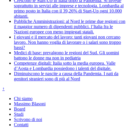
Crescono le Start-Up in Italia dopo la Pandemia. Si investe
soprattutto in servizi alle imprese e tecnologia. Lombardia al
primo posto in Italia con il 39,26% di Start-Up ogni 10.000
abitanti.
Pubbliche Amministrazioni: al Nord le prime due regioni con
il maggior numero di dipendenti pubblici. l’Italia fra le
Nazioni europee con meno impiegati statali.
I giovani e il mercato del lavoro: tanti giovani non cercano
lavoro. Non hanno voglia di lavorare o i salari sono troppo
bassi?
Medici di base: prevalgono le regioni del Sud. Gli uomini
battono le donne ma non in pediatria
Competenze digitali: Italia sotto la media europea. Valle
d’Aosta e Lombardia possiedono i talenti del digitale.
Diminuiscono le nascite a causa della Pandemia. I nati da
genitori stranieri sono di più al Nord
↑
Chi siamo
Massimo Blasoni
Board
Studi
Scrivono di noi
Contatti