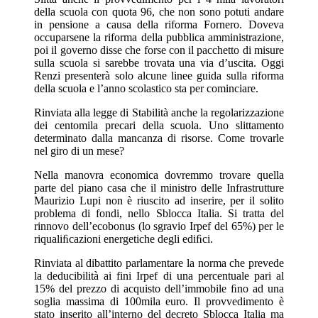
della scuola con quota 96, che non sono potuti andare
in pensione a causa della riforma Fornero. Doveva
occuparsene la riforma della pubblica amministrazione,
poi il governo disse che forse con il pacchetto di misure
sulla scuola si sarebbe trovata una via d’uscita. Oggi
Renzi presenterà solo alcune linee guida sulla riforma
della scuola e l’anno scolastico sta per cominciare.
Rinviata alla legge di Stabilità anche la regolarizzazione
dei centomila precari della scuola. Uno slittamento
determinato dalla mancanza di risorse. Come trovarle
nel giro di un mese?
Nella manovra economica dovremmo trovare quella
parte del piano casa che il ministro delle Infrastrutture
Maurizio Lupi non è riuscito ad inserire, per il solito
problema di fondi, nello Sblocca Italia. Si tratta del
rinnovo dell’ecobonus (lo sgravio Irpef del 65%) per le
riqualiﬁcazioni energetiche degli ediﬁci.
Rinviata al dibattito parlamentare la norma che prevede
la deducibilità ai fini Irpef di una percentuale pari al
15% del prezzo di acquisto dell’immobile ﬁno ad una
soglia massima di 100mila euro. Il provvedimento è
stato inserito all’interno del decreto Sblocca Italia ma