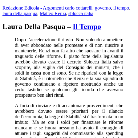
Redazione
Edicola - Argomenti
carlo cottarelli
,
governo
,
il tempo
,
laura della pasqua
,
Matteo Renzi
,
sblocca italia
Laura Della Pasqua –
Il Tempo
Dopo l’accelerazione il rinvio. Non volendo ammettere
di aver abbondato nelle promesse e di non riuscire a
mantenerle, Renzi non fa altro che spostare in avanti il
traguardo delle riforme. Il piatto forte della legislatura
avrebbe dovuto essere il decreto Sblocca Italia salvo
scoprire, alla vigilia del Consiglio dei ministri, che i
soldi in cassa non ci sono. Se ne riparlerà con la legge
di Stabilità, è il ritornello che Renzi e la sua squadra di
governo continuano a ripetere mostrando anche un
certo fastidio se qualcuno gli ricorda che avevano
prospettato ben altri ritmi.
A furia di rinviare e di accantonare provvedimenti che
avrebbero dovuto essere prioritari per il rilancio
dell’economia, la legge di Stabilità si è trasformata in un
imbuto. Ma se ora i soldi per finanziare le riforme
mancano e se ﬁnora nessuno ha avuto il coraggio di
attuare i tagli suggeriti dal commissario alla spending