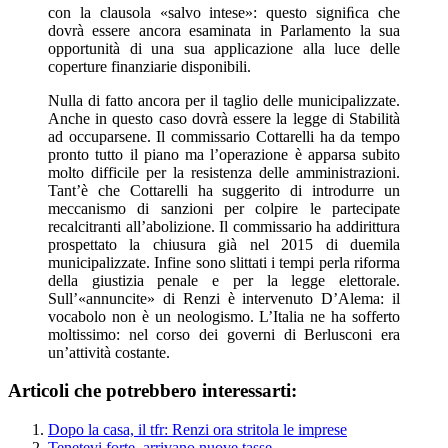
con la clausola «salvo intese»: questo signiﬁca che
dovrà essere ancora esaminata in Parlamento la sua
opportunità di una sua applicazione alla luce delle
coperture finanziarie disponibili.
Nulla di fatto ancora per il taglio delle municipalizzate.
Anche in questo caso dovrà essere la legge di Stabilità
ad occuparsene. Il commissario Cottarelli ha da tempo
pronto tutto il piano ma l’operazione è apparsa subito
molto difficile per la resistenza delle amministrazioni.
Tant’è che Cottarelli ha suggerito di introdurre un
meccanismo di sanzioni per colpire le partecipate
recalcitranti all’abolizione. Il commissario ha addirittura
prospettato la chiusura già nel 2015 di duemila
municipalizzate. Infine sono slittati i tempi perla riforma
della giustizia penale e per la legge elettorale.
Sull’«annuncite» di Renzi è intervenuto D’Alema: il
vocabolo non è un neologismo. L’Italia ne ha sofferto
moltissimo: nel corso dei governi di Berlusconi era
un’attività costante.
Articoli che potrebbero interessarti:
Dopo la casa, il tfr: Renzi ora stritola le imprese
Tenetevi forte, arrivano nuove tasse