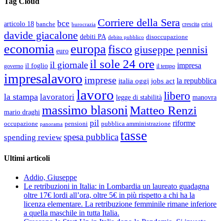
Tag Cloud
Corriere della Sera
bce
articolo 18
banche
crisi
crescita
burocrazia
davide giacalone
debiti PA
disoccupazione
debito pubblico
economia
europa
fisco
giuseppe pennisi
euro
il sole 24 ore
il giornale
impresa
il foglio
governo
il tempo
impresalavoro
imprese
la repubblica
italia oggi
jobs act
lavoro
libero
la stampa
lavoratori
legge di stabilità
manovra
massimo blasoni
Matteo Renzi
mario draghi
pil
riforme
occupazione
pubblica amministrazione
pensioni
panorama
tasse
spesa pubblica
spending review
Ultimi articoli
Addio, Giuseppe
Le retribuzioni in Italia: in Lombardia un laureato guadagna
oltre 17€ lordi all’ora, oltre 5€ in più rispetto a chi ha la
licenza elementare. La retribuzione femminile rimane inferiore
a quella maschile in tutta Italia.