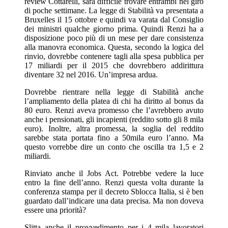
review Cottarelli, sarà difficile trovare entrambi nel giro
di poche settimane. La legge di Stabilità va presentata a
Bruxelles il 15 ottobre e quindi va varata dal Consiglio
dei ministri qualche giorno prima. Quindi Renzi ha a
disposizione poco più di un mese per dare consistenza
alla manovra economica. Questa, secondo la logica del
rinvio, dovrebbe contenere tagli alla spesa pubblica per
17 miliardi per il 2015 che dovrebbero addirittura
diventare 32 nel 2016. Un’impresa ardua.
Dovrebbe rientrare nella legge di Stabilità anche
l’ampliamento della platea di chi ha diritto al bonus da
80 euro. Renzi aveva promesso che l’avrebbero avuto
anche i pensionati, gli incapienti (reddito sotto gli 8 mila
euro). Inoltre, altra promessa, la soglia del reddito
sarebbe stata portata fino a 50mila euro l’anno. Ma
questo vorrebbe dire un conto che oscilla tra 1,5 e 2
miliardi.
Rinviato anche il Jobs Act. Potrebbe vedere la luce
entro la fine dell’anno. Renzi questa volta durante la
conferenza stampa per il decreto Sblocca Italia, si è ben
guardato dall’indicare una data precisa. Ma non doveva
essere una priorità?
Slitta anche il provvedimento per i 4 mila lavoratori