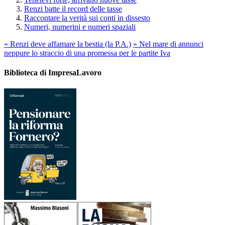
Renzi batte il record delle tasse
Raccontare la verità sui conti in dissesto
Numeri, numerini e numeri spaziali
«
Renzi deve affamare la bestia (la P.A.)
»
Nel mare di annunci
neppure lo straccio di una promessa per le partite Iva
Biblioteca di ImpresaLavoro