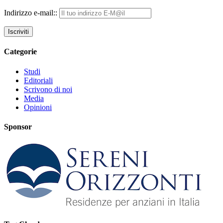
Indirizzo e-mail::
Categorie
Studi
Editoriali
Scrivono di noi
Media
Opinioni
Sponsor