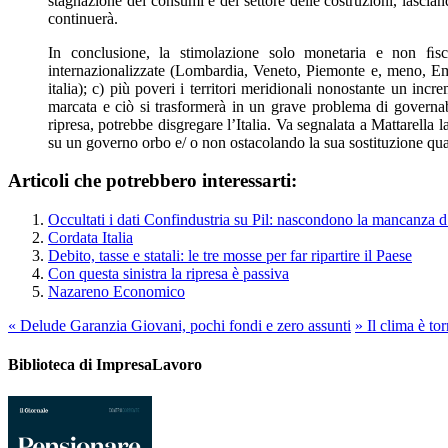
stagnazione dei consumi e del settore delle costruzioni, lascian
continuerà.
In conclusione, la stimolazione solo monetaria e non ﬁscal
internazionalizzate (Lombardia, Veneto, Piemonte e, meno, Emili
italia); c) più poveri i territori meridionali nonostante un inc
marcata e ciò si trasformerà in un grave problema di governabil
ripresa, potrebbe disgregare l’Italia. Va segnalata a Mattarella
su un governo orbo e/ o non ostacolando la sua sostituzione qua
Articoli che potrebbero interessarti:
Occultati i dati Confindustria su Pil: nascondono la mancanza 
Cordata Italia
Debito, tasse e statali: le tre mosse per far ripartire il Paese
Con questa sinistra la ripresa è passiva
Nazareno Economico
«
Delude Garanzia Giovani, pochi fondi e zero assunti
»
Il clima è tor
Biblioteca di ImpresaLavoro