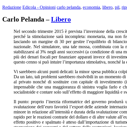
Redazione
Edicola - Opinioni
carlo pelanda
,
economia
,
libero
,
pil
,
rip
Carlo Pelanda –
Libero
Nel secondo trimestre 2015 è prevista l’inversione della crescita
perché la stimolazione sarà incompleta: monetaria, ma non ﬁsca
lasciando un margine di 30 per gestire l’equilibrio di bilancio
nazionale. Nel simulatore, una tale mossa, combinata con la m
stabilizzarsi al 3% negli anni successivi (a condizione di una me
più dei denari ﬁscali per ﬁnanziare apparati invece di investi
questo cenno si può intuire l’importanza stimolativa, nonché la 
Vi sarebbero alcuni punti delicati: la minor spesa pubblica colp
Da un lato, tali problemi sarebbero risolvibili in un momento di 
al privato nonché di sostituire con capitale di investimento 
impensabile che una maggioranza di sinistra voglia farlo e che
socialistoide e contare solo sull’effetto di maggiore liquidità e 
Il punto: proprio l’inerzia riformatrice del governo produrrà u
svalutazione dell’euro favorirà l’export delle aziende internazio
minore in relazione all’intensità e durata della svalutazione com
rapido per le reazioni contrarie del dollaro e di altre valute all
effetto positivo e spalmato è atteso dall’importazione di turis