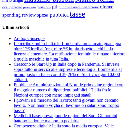
mario draghi
pil
riforme
occupazione
pubblica amministrazione
pensioni
panorama
tasse
spesa pubblica
spending review
Ultimi articoli
Addio, Giuseppe
Le retribuzioni in Italia: in Lombardia un laureato guadagna
oltre 17€ lordi all’ora, oltre 5€ in più rispetto a chi ha la
licenza elementare. La retribuzione femminile rimane inferiore
a quella maschile in tutta Italia.
Crescono le Start-Up in Italia dopo la Pandemia. Si investe
soprattutto in servizi alle imprese e tecnologia. Lombardia al
primo posto in Italia con il 39,26% di Start-Up ogni 10.000
abitanti.
Pubbliche Amministrazioni: al Nord le prime due regioni con
il maggior numero di dipendenti pubblici. l’Italia fra le
Nazioni europee con meno impiegati statali.
I giovani e il mercato del lavoro: tanti giovani non cercano
lavoro. Non hanno voglia di lavorare o i salari sono troppo
bassi?
Medici di base: prevalgono le regioni del Sud. Gli uomini
battono le donne ma non in pediatria
Competenze digitali: Italia sotto la media europea. Valle