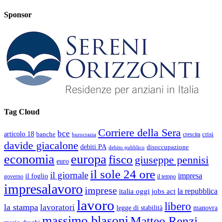
Sponsor
Tag Cloud
Corriere della Sera
bce
articolo 18
banche
crisi
crescita
burocrazia
davide giacalone
debiti PA
disoccupazione
debito pubblico
economia
europa
fisco
giuseppe pennisi
euro
il sole 24 ore
il giornale
impresa
il foglio
governo
il tempo
impresalavoro
imprese
la repubblica
italia oggi
jobs act
lavoro
libero
la stampa
lavoratori
legge di stabilità
manovra
massimo blasoni
Matteo Renzi