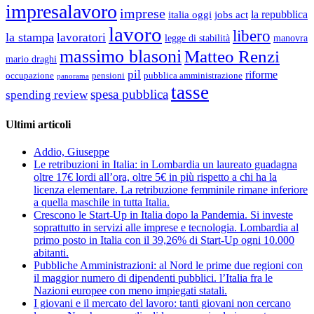
impresalavoro
imprese
la repubblica
italia oggi
jobs act
lavoro
libero
la stampa
lavoratori
legge di stabilità
manovra
massimo blasoni
Matteo Renzi
mario draghi
pil
riforme
occupazione
pubblica amministrazione
pensioni
panorama
tasse
spesa pubblica
spending review
Ultimi articoli
Addio, Giuseppe
Le retribuzioni in Italia: in Lombardia un laureato guadagna
oltre 17€ lordi all’ora, oltre 5€ in più rispetto a chi ha la
licenza elementare. La retribuzione femminile rimane inferiore
a quella maschile in tutta Italia.
Crescono le Start-Up in Italia dopo la Pandemia. Si investe
soprattutto in servizi alle imprese e tecnologia. Lombardia al
primo posto in Italia con il 39,26% di Start-Up ogni 10.000
abitanti.
Pubbliche Amministrazioni: al Nord le prime due regioni con
il maggior numero di dipendenti pubblici. l’Italia fra le
Nazioni europee con meno impiegati statali.
I giovani e il mercato del lavoro: tanti giovani non cercano