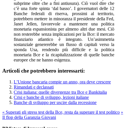
subprime oltre che a fini antiusura). Ciò vuol dire che
c’è una forte spinta ‘dal basso’. I governatori delle 12
Banche federali di riserva, prossimi al territorio,
potrebbero mettere in minoranza il presidente della Fed,
Janet Jellen, favorevole a mantenere una politica
monetaria espansionista per almeno altri due mesi. Ciò
non resterebbe senza implicazioni per la Bce: il mercato
finanziario atlantico è integrato. Un’asimmetria
sostanziale genererebbe un flusso di capitali verso la
sponda Usa, rendendo più difficile e la politica
monetaria Bce e la ricapitalizzazione di quelle banche
europee che ne hanno esigenza.
Articoli che potrebbero interessarti:
L’Unione bancaria compie un anno, ora deve crescere
Rimandati e declassati
Crisi italiana: quelle divergenze tra Bce e Bankitalia
Crisi e banche di sviluppo, lezioni italiane
Banche di sviluppo per uscire dalla recessione
«
Superati gli stress test della Bce, resta da superare il test politico
»
Il flop della Garanzia Giovani