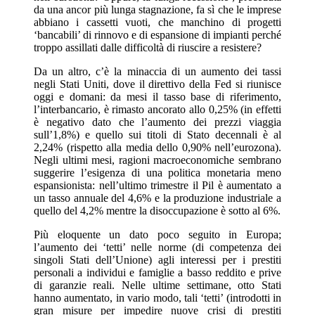
da una ancor più lunga stagnazione, fa sì che le imprese
abbiano i cassetti vuoti, che manchino di progetti
‘bancabili’ di rinnovo e di espansione di impianti perché
troppo assillati dalle difficoltà di riuscire a resistere?
Da un altro, c’è la minaccia di un aumento dei tassi
negli Stati Uniti, dove il direttivo della Fed si riunisce
oggi e domani: da mesi il tasso base di riferimento,
l’interbancario, è rimasto ancorato allo 0,25% (in effetti
è negativo dato che l’aumento dei prezzi viaggia
sull’1,8%) e quello sui titoli di Stato decennali è al
2,24% (rispetto alla media dello 0,90% nell’eurozona).
Negli ultimi mesi, ragioni macroeconomiche sembrano
suggerire l’esigenza di una politica monetaria meno
espansionista: nell’ultimo trimestre il Pil è aumentato a
un tasso annuale del 4,6% e la produzione industriale a
quello del 4,2% mentre la disoccupazione è sotto al 6%.
Più eloquente un dato poco seguito in Europa;
l’aumento dei ‘tetti’ nelle norme (di competenza dei
singoli Stati dell’Unione) agli interessi per i prestiti
personali a individui e famiglie a basso reddito e prive
di garanzie reali. Nelle ultime settimane, otto Stati
hanno aumentato, in vario modo, tali ‘tetti’ (introdotti in
gran misure per impedire nuove crisi di prestiti