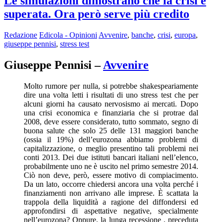
Le simulazioni dimostrano che la crisi è
superata. Ora però serve più credito
Redazione
Edicola - Opinioni
Avvenire
,
banche
,
crisi
,
europa
,
giuseppe pennisi
,
stress test
Giuseppe Pennisi –
Avvenire
Molto rumore per nulla, si potrebbe shakespeariamente
dire una volta letti i risultati di uno stress test che per
alcuni giorni ha causato nervosismo ai mercati. Dopo
una crisi economica e finanziaria che si protrae dal
2008, deve essere considerato, tutto sommato, segno di
buona salute che solo 25 delle 131 maggiori banche
(ossia il 19%) dell’eurozona abbiamo problemi di
capitalizzazione, o meglio presentino tali problemi nei
conti 2013. Dei due istituti bancari italiani nell’elenco,
probabilmente uno ne è uscito nel primo semestre 2014.
Ciò non deve, però, essere motivo di compiacimento.
Da un lato, occorre chiedersi ancora una volta perché i
finanziamenti non arrivano alle imprese. È scattata la
trappola della liquidità a ragione del diffondersi ed
approfondirsi di aspettative negative, specialmente
nell’eurozona? Oppure, la lunga recessione , preceduta