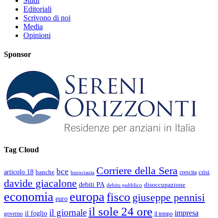
Studi
Editoriali
Scrivono di noi
Media
Opinioni
Sponsor
Tag Cloud
Corriere della Sera
bce
articolo 18
banche
crisi
crescita
burocrazia
davide giacalone
debiti PA
disoccupazione
debito pubblico
economia
europa
fisco
giuseppe pennisi
euro
il sole 24 ore
il giornale
impresa
il foglio
governo
il tempo