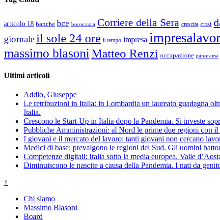
d
Corriere della Sera
bce
articolo 18
banche
crisi
crescita
burocrazia
impresalavo
il sole 24 ore
giornale
impresa
il tempo
massimo blasoni
Matteo Renzi
occupazione
panorama
Ultimi articoli
Addio, Giuseppe
Le retribuzioni in Italia: in Lombardia un laureato guadagna oltre
Italia.
Crescono le Start-Up in Italia dopo la Pandemia. Si investe sopr
Pubbliche Amministrazioni: al Nord le prime due regioni con il 
I giovani e il mercato del lavoro: tanti giovani non cercano lav
Medici di base: prevalgono le regioni del Sud. Gli uomini batto
Competenze digitali: Italia sotto la media europea. Valle d’Aost
Diminuiscono le nascite a causa della Pandemia. I nati da genito
↑
Chi siamo
Massimo Blasoni
Board