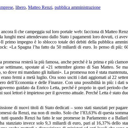
imprese
,
libero
,
Matteo Renzi
,
pubblica amministrazione
o ancora lì che campeggia sul loro portale web: facciona di Matteo Renzi
a lunghi mesi attendevano dallo Stato i pagamenti loro dovuti, ci avev
«Il primo impegno è lo sblocco totale dei debiti della pubblica amminis
shock: «La Spagna l’ha fatto da 50 miliardi di euro. Io penso di più:
la promessa resterà la più famosa, anche perché è la prima e più clamoro
due settimane, spostate al «21 settembre giorno di San Matteo. Se man
 so dove mi mandano gli italiani». La promessa non è stata mantenuta, 
erano fermi a metà luglio. Ora sono usciti i dati aggiomati al 22 settem
tero dell’Economia e delle Finanze. Con una possibilità in più: i dati 
l governo guidato da Enrico Letta, perché è proprio in quel periodo che
 ai suoi lettori è impietoso per il governo attuale. Perché Letta è stato d
ssione di nuovi titoli di Stato dedicati – sono stati stanziati per paga
romessi da Renzi, ma non di molto. Solo che l’83,63% di questa somma, p
à tutti quando Renzi ha fatto le sue promesse in Parlamento e a Ballar
 stanziato invece solo 9,3 miliardi di euro, pari al 16,37% dello stan