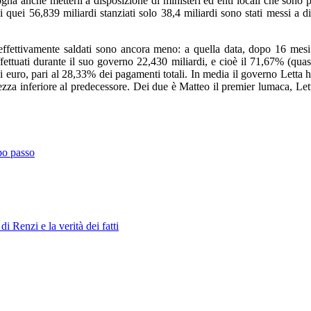
sogna anche metterli a disposizione di ministeri ed enti locali che sono
 quei 56,839 miliardi stanziati solo 38,4 miliardi sono stati messi a 
 effettivamente saldati sono ancora meno: a quella data, dopo 16 mesi
ttuati durante il suo governo 22,430 miliardi, e cioè il 71,67% (quasi i
i euro, pari al 28,33% dei pagamenti totali. In media il governo Letta h
ezza inferiore al predecessore. Dei due è Matteo il premier lumaca, Le
po passo
di Renzi e la verità dei fatti