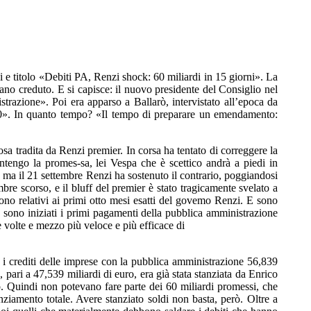
 e titolo «Debiti PA, Renzi shock: 60 miliardi in 15 giorni». La
ano creduto. E si capisce: il nuovo presidente del Consiglio nel
trazione». Poi era apparso a Ballarò, intervistato all’epoca da
 60». In quanto tempo? «Il tempo di preparare un emendamento:
sa tradita da Renzi premier. In corsa ha tentato di correggere la
tengo la promes-sa, lei Vespa che è scettico andrà a piedi in
ma il 21 settembre Renzi ha sostenuto il contrario, poggiandosi
bre scorso, e il bluff del premier è stato tragicamente svelato a
sono relativi ai primi otto mesi esatti del govemo Renzi. E sono
 sono iniziati i primi pagamenti della pubblica amministrazione
ue volte e mezzo più veloce e più efficace di
re i crediti delle imprese con la pubblica amministrazione 56,839
ari a 47,539 miliardi di euro, era già stata stanziata da Enrico
ò. Quindi non potevano fare parte dei 60 miliardi promessi, che
ziamento totale. Avere stanziato soldi non basta, però. Oltre a