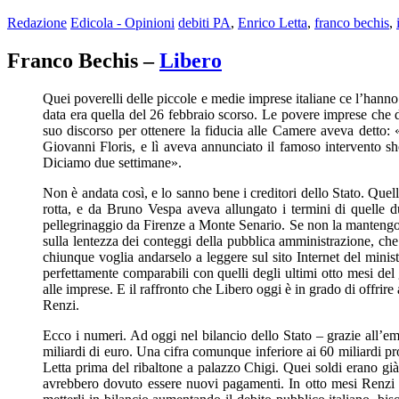
Redazione
Edicola - Opinioni
debiti PA
,
Enrico Letta
,
franco bechis
,
Franco Bechis –
Libero
Quei poverelli delle piccole e medie imprese italiane ce l’hann
data era quella del 26 febbraio scorso. Le povere imprese che d
suo discorso per ottenere la fiducia alle Camere aveva detto: 
Giovanni Floris, e lì aveva annunciato il famoso intervento 
Diciamo due settimane».
Non è andata così, e lo sanno bene i creditori dello Stato. Quel
rotta, e da Bruno Vespa aveva allungato i termini di quelle 
pellegrinaggio da Firenze a Monte Senario. Se non la mantengo,
sulla lentezza dei conteggi della pubblica amministrazione, che 
chiunque voglia andarselo a leggere sul sito Internet del minis
perfettamente comparabili con quelli degli ultimi otto mesi de
alle imprese. E il raffronto che Libero oggi è in grado di offrire
Renzi.
Ecco i numeri. Ad oggi nel bilancio dello Stato – grazie all’emi
miliardi di euro. Una cifra comunque inferiore ai 60 miliardi p
Letta prima del ribaltone a palazzo Chigi. Quei soldi erano gi
avrebbero dovuto essere nuovi pagamenti. In otto mesi Renzi ha