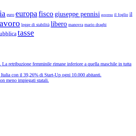
ia
europa
fisco
giuseppe pennisi
il
euro
il foglio
governo
lavoro
libero
legge di stabilità
mario draghi
manovra
tasse
ubblica
e. La retribuzione femminile rimane inferiore a quella maschile in tutta
 Italia con il 39,26% di Start-Up ogni 10.000 abitanti.
on meno impiegati statali.