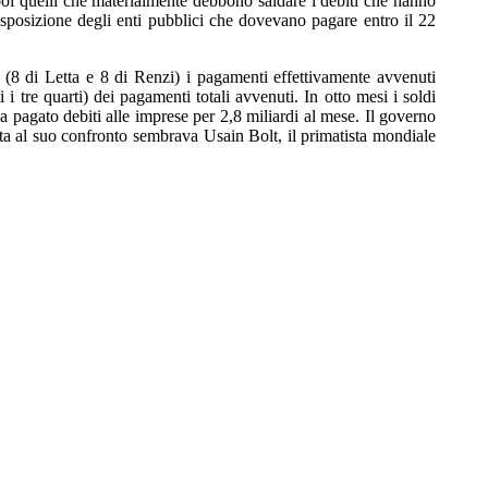
 poi quelli che materialmente debbono saldare i debiti che hanno
disposizione degli enti pubblici che dovevano pagare entro il 22
 (8 di Letta e 8 di Renzi) i pagamenti effettivamente avvenuti
 tre quarti) dei pagamenti totali avvenuti. In otto mesi i soldi
a pagato debiti alle imprese per 2,8 miliardi al mese. Il governo
tta al suo confronto sembrava Usain Bolt, il primatista mondiale