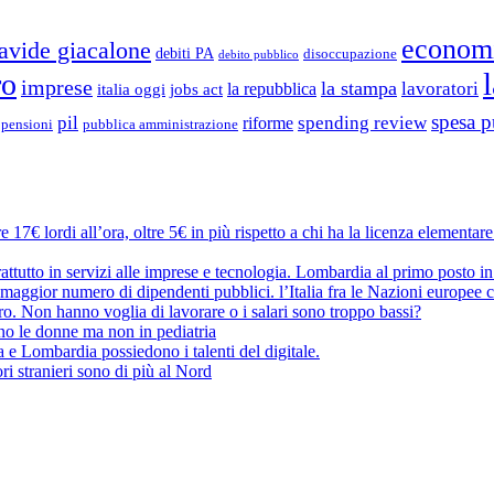
econom
avide giacalone
debiti PA
disoccupazione
debito pubblico
ro
imprese
la stampa
lavoratori
la repubblica
italia oggi
jobs act
spesa p
pil
spending review
riforme
pubblica amministrazione
pensioni
 17€ lordi all’ora, oltre 5€ in più rispetto a chi ha la licenza elementar
attutto in servizi alle imprese e tecnologia. Lombardia al primo posto in
maggior numero di dipendenti pubblici. l’Italia fra le Nazioni europee c
oro. Non hanno voglia di lavorare o i salari sono troppo bassi?
no le donne ma non in pediatria
a e Lombardia possiedono i talenti del digitale.
ri stranieri sono di più al Nord