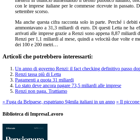
metterli in bilancio aumentando il debito pubblico italiano, bi
con le imprese italiane per le commesse ricevute in passato. Di
settembre scorso.
Ma anche questa cifra racconta solo in parte. Perché i debiti
ammontavano a 31,3 miliardi di euro. Di questi Letta ne ha effe
arrivati alle imprese grazie a Renzi sono appena 8,87 miliardi d
Renzi per 1,1 miliardi al mese, quindi a velocità due volte e m
dei 100 e 200 metri…
Articoli che potrebbero interessarti:
Un anno di governo Renzi: il fact checking definitivo passo do
Renzi tassa più di Letta
Pagamenti a quota 31 miliardi
Lo stato deve ancora pagare 73,5 miliardi alle imprese
Renzi non paga. Trattiamo
«
Fuga da Belpaese, espatriano 94mila italiani in un anno
»
Il piccone 
Biblioteca di ImpresaLavoro