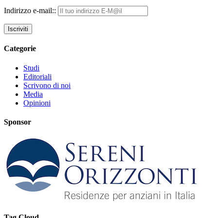
Indirizzo e-mail::
Categorie
Studi
Editoriali
Scrivono di noi
Media
Opinioni
Sponsor
Tag Cloud