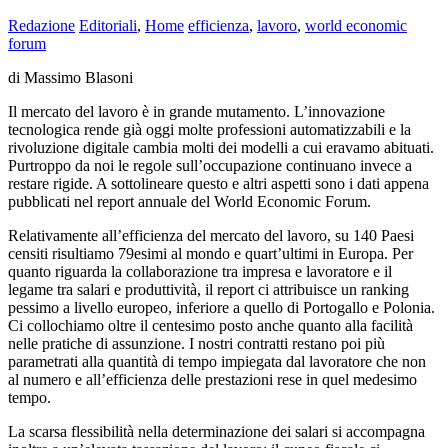
Redazione
Editoriali
,
Home
efficienza
,
lavoro
,
world economic
forum
di Massimo Blasoni
Il mercato del lavoro è in grande mutamento. L’innovazione
tecnologica rende già oggi molte professioni automatizzabili e la
rivoluzione digitale cambia molti dei modelli a cui eravamo abituati.
Purtroppo da noi le regole sull’occupazione continuano invece a
restare rigide. A sottolineare questo e altri aspetti sono i dati appena
pubblicati nel report annuale del World Economic Forum.
Relativamente all’efficienza del mercato del lavoro, su 140 Paesi
censiti risultiamo 79esimi al mondo e quart’ultimi in Europa. Per
quanto riguarda la collaborazione tra impresa e lavoratore e il
legame tra salari e produttività, il report ci attribuisce un ranking
pessimo a livello europeo, inferiore a quello di Portogallo e Polonia.
Ci collochiamo oltre il centesimo posto anche quanto alla facilità
nelle pratiche di assunzione. I nostri contratti restano poi più
parametrati alla quantità di tempo impiegata dal lavoratore che non
al numero e all’efficienza delle prestazioni rese in quel medesimo
tempo.
La scarsa flessibilità nella determinazione dei salari si accompagna