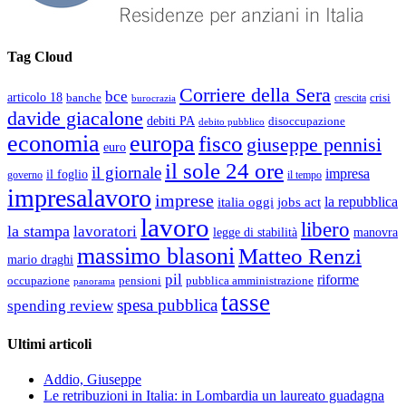
Tag Cloud
Corriere della Sera
bce
articolo 18
banche
crisi
crescita
burocrazia
davide giacalone
debiti PA
disoccupazione
debito pubblico
economia
europa
fisco
giuseppe pennisi
euro
il sole 24 ore
il giornale
impresa
il foglio
governo
il tempo
impresalavoro
imprese
la repubblica
italia oggi
jobs act
lavoro
libero
la stampa
lavoratori
legge di stabilità
manovra
massimo blasoni
Matteo Renzi
mario draghi
pil
riforme
occupazione
pubblica amministrazione
pensioni
panorama
tasse
spesa pubblica
spending review
Ultimi articoli
Addio, Giuseppe
Le retribuzioni in Italia: in Lombardia un laureato guadagna