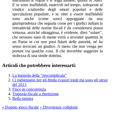
inaffidabili le regole e le leggi italiane, quindi lo Stato.
E se sono inaffidabili, mutevoli nel tempo, sottoposte al
vindice sciabordio degli umori popolari e delle
speculazioni populiste, e se oltre a essere inaffidabili
sono anche (come sono) appoggiate da una
giurisprudenza che segnala come per i giudici italiani la
retroattività delle norme fiscali è da considerarsi prassi
virtuosa, anziché oltraggiosa, è evidente, direi “solare”,
che nessuno sano di mente verrà a investire quattrini in
un Paese in cui non puoi fidarti delle autorità, né ha
senso invocare un giudice. A meno che non venga per
portare via qualche cosa. Il che dovrebbe suggerire la
stoltezza di una simile dottrina.
Articoli che potrebbero interessarti:
La trappola della “precomplicata”
Ci indigniamo per gli 8mila evasori totali ma sono gli stessi
del 2013
Fisco in concorrenza
Trappola fiscale a ripetizione
Bella sinistra
«
Doppio gioco fiscale
»
Divergenze collidenti