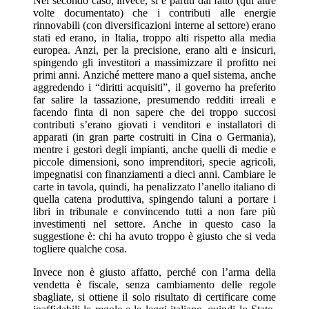
Nel secondo caso, invece, si è partiti dal fatto (qui altre
volte documentato) che i contributi alle energie
rinnovabili (con diversificazioni interne al settore) erano
stati ed erano, in Italia, troppo alti rispetto alla media
europea. Anzi, per la precisione, erano alti e insicuri,
spingendo gli investitori a massimizzare il profitto nei
primi anni. Anziché mettere mano a quel sistema, anche
aggredendo i “diritti acquisiti”, il governo ha preferito
far salire la tassazione, presumendo redditi irreali e
facendo finta di non sapere che dei troppo succosi
contributi s’erano giovati i venditori e installatori di
apparati (in gran parte costruiti in Cina o Germania),
mentre i gestori degli impianti, anche quelli di medie e
piccole dimensioni, sono imprenditori, specie agricoli,
impegnatisi con finanziamenti a dieci anni. Cambiare le
carte in tavola, quindi, ha penalizzato l’anello italiano di
quella catena produttiva, spingendo taluni a portare i
libri in tribunale e convincendo tutti a non fare più
investimenti nel settore. Anche in questo caso la
suggestione è: chi ha avuto troppo è giusto che si veda
togliere qualche cosa.
Invece non è giusto affatto, perché con l’arma della
vendetta è fiscale, senza cambiamento delle regole
sbagliate, si ottiene il solo risultato di certificare come