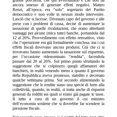
grande porcheria, che qui avversammo e che non ha
ancora smesso di generare effetti negativi. Matteo
Renzi, all’epoca, era “solo” segretario del Partito
democratico e non volle in nessun modo intervenire.
Lasciò che si facesse. Divenuto capo del governo e alle
prese con i problemi di cassa, decise di aumentare la
tassazione di quelle rivalutazioni, che erano altrettanti
vantaggi per alcune (mica tutte) banche, portandola dal
12 al 26%. Provvedimento con effetto retroattivo, visto
che l’operazione era già formalmente conclusa, ma i cui
effetti fiscali dovevano ancora prodursi. Già che ci si
trovavano hanno aumentato la tassazione sul risparmio,
per l’occasione ridenominato “rendita”, facendola
passare dal 20 al 26%. Sul primo punto sfruttando la
suggestione che si colpissero quegli affamatori dei
banchieri, in realtà venendo meno a quanto il governo
della Repubblica aveva promesso, stabilito e decretato
qualche settimana prima. Sul secondo alimentando la
suggestione che le rendite siano una specie di furto alla
collettività, quando, in realtà, si tratta anche di risparmi
generati da redditi sui quali si erano già pagate le tasse.
Il tutto a cura di un governo il cui ministro
dell’economia sostiene che si dovrebbe far scendere la
pressione fiscale.