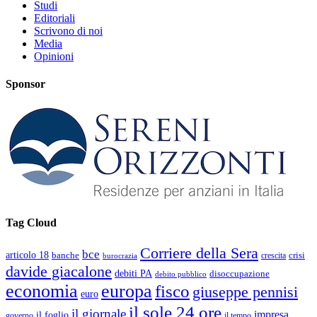
Studi
Editoriali
Scrivono di noi
Media
Opinioni
Sponsor
Tag Cloud
Corriere della Sera
bce
articolo 18
banche
crisi
crescita
burocrazia
davide giacalone
debiti PA
disoccupazione
debito pubblico
economia
europa
fisco
giuseppe pennisi
euro
il sole 24 ore
il giornale
impresa
il foglio
governo
il tempo