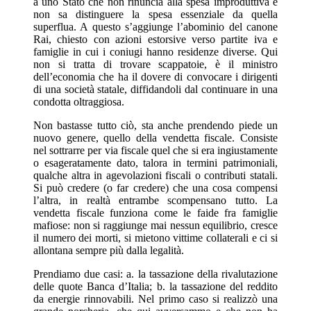
a uno Stato che non rinuncia alla spesa improduttiva e
non sa distinguere la spesa essenziale da quella
superflua. A questo s’aggiunge l’abominio del canone
Rai, chiesto con azioni estorsive verso partite iva e
famiglie in cui i coniugi hanno residenze diverse. Qui
non si tratta di trovare scappatoie, è il ministro
dell’economia che ha il dovere di convocare i dirigenti
di una società statale, diffidandoli dal continuare in una
condotta oltraggiosa.
Non bastasse tutto ciò, sta anche prendendo piede un
nuovo genere, quello della vendetta fiscale. Consiste
nel sottrarre per via fiscale quel che si era ingiustamente
o esageratamente dato, talora in termini patrimoniali,
qualche altra in agevolazioni fiscali o contributi statali.
Si può credere (o far credere) che una cosa compensi
l’altra, in realtà entrambe scompensano tutto. La
vendetta fiscale funziona come le faide fra famiglie
mafiose: non si raggiunge mai nessun equilibrio, cresce
il numero dei morti, si mietono vittime collaterali e ci si
allontana sempre più dalla legalità.
Prendiamo due casi: a. la tassazione della rivalutazione
delle quote Banca d’Italia; b. la tassazione del reddito
da energie rinnovabili. Nel primo caso si realizzò una