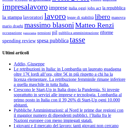
impresalavoro
imprese
la repubblica
italia oggi
jobs act
lavoro
libero
la stampa
lavoratori
legge di stabilità
manovra
massimo blasoni
Matteo Renzi
mario draghi
pil
riforme
occupazione
pubblica amministrazione
pensioni
panorama
tasse
spesa pubblica
spending review
Ultimi articoli
Addio, Giuseppe
Le retribuzioni in Italia: in Lombardia un laureato guadagna
oltre 17€ lordi all’ora, oltre 5€ in più rispetto a chi ha la
licenza elementare. La retribuzione femminile rimane inferiore
a quella maschile in tutta Italia.
Crescono le Start-Up in Italia dopo la Pandemia. Si investe
soprattutto in servizi alle imprese e tecnologia. Lombardia al
primo posto in Italia con il 39,26% di Start-Up ogni 10.000
abitanti.
Pubbliche Amministrazioni: al Nord le prime due regioni con
il maggior numero di dipendenti pubblici. l’Italia fra le
Nazioni europee con meno impiegati statali.
I giovani e il mercato del lavoro: tanti giovani non cercano