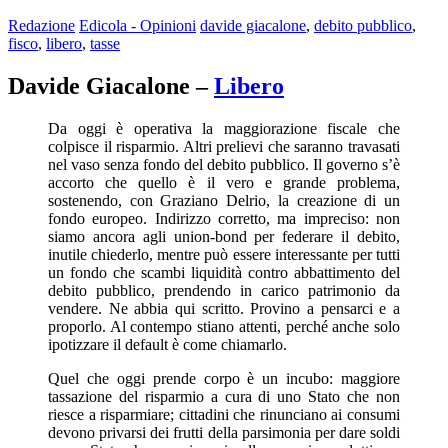
Redazione
Edicola - Opinioni
davide giacalone
,
debito pubblico
,
fisco
,
libero
,
tasse
Davide Giacalone –
Libero
Da oggi è operativa la maggiorazione fiscale che
colpisce il risparmio. Altri prelievi che saranno travasati
nel vaso senza fondo del debito pubblico. Il governo s’è
accorto che quello è il vero e grande problema,
sostenendo, con Graziano Delrio, la creazione di un
fondo europeo. Indirizzo corretto, ma impreciso: non
siamo ancora agli union-bond per federare il debito,
inutile chiederlo, mentre può essere interessante per tutti
un fondo che scambi liquidità contro abbattimento del
debito pubblico, prendendo in carico patrimonio da
vendere. Ne abbia qui scritto. Provino a pensarci e a
proporlo. Al contempo stiano attenti, perché anche solo
ipotizzare il default è come chiamarlo.
Quel che oggi prende corpo è un incubo: maggiore
tassazione del risparmio a cura di uno Stato che non
riesce a risparmiare; cittadini che rinunciano ai consumi
devono privarsi dei frutti della parsimonia per dare soldi