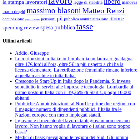
lavoro
libero
la stampa
lavoratori
legge di stabilità
manovra
massimo blasoni
Matteo Renzi
mario draghi
pil
riforme
occupazione
pubblica amministrazione
pensioni
panorama
tasse
spesa pubblica
spending review
Ultimi articoli
Addio, Giuseppe
Le retribuzioni in Italia: in Lombardia un laureato guadagna
oltre 17€ lordi all’ora, oltre 5€ in più rispetto a chi ha la
licenza elementare. La retribuzione femminile rimane inferiore
a quella maschile in tutta Italia.
Crescono le Start-Up in Italia dopo la Pandemia. Si investe
soprattutto in servizi alle imprese e tecnologia. Lombardia al
primo posto in Italia con il 39,26% di Start-Up ogni 10.000
abitanti.
Pubbliche Amministrazioni: al Nord le prime due regioni con
il maggior numero di dipendenti pubblici. l’Italia fra le
Nazioni europee con meno impiegati statali.
I giovani e il mercato del lavoro: tanti giovani non cercano
lavoro. Non hanno voglia di lavorare o i salari sono troppo
bassi?
Medici di base: prevalgono le regioni del Sud. Gli uomini