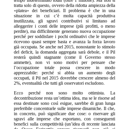
tempo indeterminato totali (oltre 1 milione). Ma non si
tratta solo di questo, ovvero della ridotta ampiezza della
«platea» dei beneficiari. Il problema è che in una
situazione in cui c’è molta capacità produttiva
inutilizzata, gli sgravi contributivi si limitano ad
alleggerire i conti delle imprese (più profitti, o meno
perdite), ma difficilmente generano nuova occupazione
perché per soddisfare i pochi ordinativi che le imprese
ricevono quasi sempre basta e avanza la forza lavoro
già occupata. Se anche nel 2015, nonostante lo stimolo
del deficit, la domanda aggregata sarà debole, e il Pil
resterà quindi stagnante (come il Governo stesso
ammette), non vi sono motivi per pensare che
l’occupazione totale possa crescere in modo
apprezzabile: perché si abbia un aumento degli
occupati, il Pil nel 2015 dovrebbe crescere almeno del
2%, eventualità che tutti gli osservatori escludono.
Ecco perché non sono molto ottimista. La
decontribuzione resta un’ottima idea, ma se le risorse ad
essa destinate sono così esigue, sarebbe di gran lunga
preferibile concentrarle sulle imprese dinamiche. Il che,
in concreto, può significare due cose: o riservare gli
sgravi alle imprese che esportano, con conseguenti
benefici sulla competitività (un’idea di recente lanciata