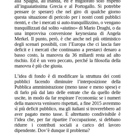
alla Spagna, all’Irlanda, ed è migliorato solo rispetto
all’inguaiatissima Grecia e al Portogallo. Si potrebbe
pensare (e sperare) che nel giro di qualche giorno
questa situazione di pericolo per i nostri conti pubblici
rientri, e che i mercati si auto-tranquillizzino, o vengano
tranquillizzati dal solito «aiutino» di Mario Draghi, o da
una improvvisa conversione keynesiana di Angela
Merkel. Il punto, però, è che anche nel più ottimistico
degli scenari possibili, con l’Europa che ci lascia fare
deficit e i mercati che continuano a prestarci denaro a
basso costo, la manovra da 36 miliardi resta ad alto
rischio. Ed è un vero peccato, perché la filosofia della
manovra è più che giusta.
L’idea di fondo è di modificare la struttura dei conti
pubblici facendo diminuire l’interposizione della
Pubblica amministrazione (meno tasse e meno spese) e
di farlo più dal lato delle entrate che da quello delle
uscite, in modo da far respirare l’economia: se i numeri
della manovra venissero rispettati, a fine 2015 avremmo
sì più deficit pubblico, ma gli italiani si troverebbero ad
aver pagato meno tasse. E altrettanto condivisibile è
l’idea che, per far ripartire l’occupazione, si debbano
ridurre i contributi sociali a carico del lavoro
dipendente. Dov’è dunque il problema?