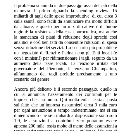
Il problema si annida in due passaggi assai delicati della
manovra. Il primo riguarda la spending review: 15
miliardi di tagli delle spese improduttive, di cui circa 3
sulla sanità, sono facili da annunciare ma molto difficili
da attuare, e questo per un mix di cattive e di buone
ragioni: la resistenza della casta burocratica, ma anche
la mancanza di piani di riduzione degli sprechi così
analitici e così ben fatti da consentire riduzioni di spesa
senza riduzione dei servizi. Lo scenario più probabile è
un negoziato di Renzi e Padoan con gli Enti locali (e
con i ministri!) per ridimensionare i tagli, seguito da un
aumento della tasse locali. La reazione irritata del
governatore del Piemonte, il renziano Chiamparino,
all’annuncio dei tagli prelude precisamente a uno
scenario del genere.
Ancora più delicato è il secondo passaggio, quello in
cui si annuncia l’azzeramento dei contributi per le
imprese che assumono. Qui molta enfasi è stata posta
sul fatto che un’impresa risparmierà circa 9 mila euro
per ogni assunzione a tempo indeterminato, ma si sta
dimenticando che se i miliardi a disposizione sono solo
1.9, le assunzioni a contributi zero potranno essere
appena 200 mila, ossia molte di meno delle assunzioni a