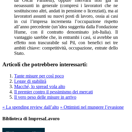
da Oscar Farinetti); oppure riservarli non già ai
neoassunti in generale (compresi i lavoratori che ne
sostituiscono altri, andati in pensione o licenziati), ma ai
lavoratori assunti su nuovi posti di lavoro, ossia ai casi
in cui l’impresa incrementa l’occupazione rispetto
all’anno precedente (un’idea suggerita dalla Fondazione
Hume, con il contratto denominato job-Italia). Il
vantaggio sarebbe che, in entrambi i casi, si avrebbe un
effetto non trascurabile sul Pil, con benefici nei tre
ambiti chiave: competitività, occupazione, entrate dello
Stato.
Articoli che potrebbero interessarti:
Tante misure per così poco
Legge di stabilirà
Macché, lo spread vola alto
Il premier contro il pessimismo dei mercati
Il vero peso delle misure in arrivo
«
La spending review dall’alto
»
Ottimisti nel mungere l’evasione
Biblioteca di ImpresaLavoro