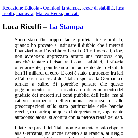
Redazione
Edicola - Opinioni
la stampa
,
legge di stabilità
,
luca
ricolfi
,
manovra
,
Matteo Renzi
,
mercati
Luca Ricolfi –
La Stampa
Sono stato fin troppo facile profeta, tre giorni fa,
quando ho provato a insinuare il dubbio che i mercati
finanziari non l’avrebbero bevuta. Che i mercati, cioè,
non avrebbero apprezzato affatto una manovra che,
anziché tentare di risanare i conti pubblici, li sfascia
ulteriormente, pianificando un aumento del deficit di
ben 11 miliardi di euro. E così è stato, purtroppo: fra ieri
e l’altro ieri lo spread dell’Italia rispetto alla Germania è
tornato a salire. Si potrebbe pensare che questo
peggioramento non sia dovuto a un deterioramento del
giudizio dei mercati sui conti pubblici dell’Italia, ma al
cattivo momento dell’economia europea e alle
preoccupazioni sullo stato patrimoniale delle banche
greche, ma purtroppo questa interpretazione, vagamente
autoconsolatoria, si scontra con la pietosa realtà dei dati.
I dati: lo spread dell’Italia non è aumentato solo rispetto
alla Germania, ma anche rispetto alla Francia, al Belgio