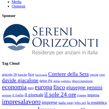
Media
Opinioni
Sponsor
Tag Cloud
Corriere della Sera
bce
articolo 18
banche
crisi
crescita
burocrazia
davide giacalone
debiti PA
disoccupazione
debito pubblico
economia
europa
fisco
giuseppe pennisi
euro
il sole 24 ore
il giornale
impresa
il foglio
governo
il tempo
impresalavoro
imprese
la repubblica
italia oggi
jobs act