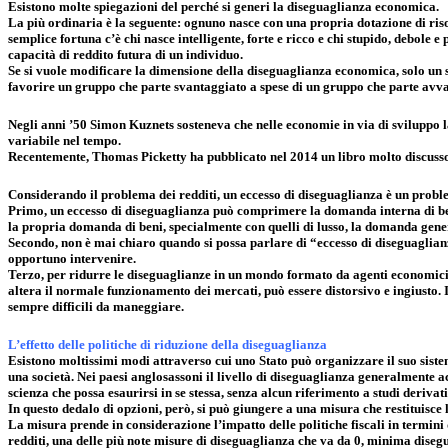
Esistono molte spiegazioni del perché si generi la diseguaglianza economica.
La più ordinaria è la seguente: ognuno nasce con una propria dotazione di risorse
semplice fortuna c’è chi nasce intelligente, forte e ricco e chi stupido, debole
capacità di reddito futura di un individuo.
Se si vuole modificare la dimensione della diseguaglianza economica, solo un so
favorire un gruppo che parte svantaggiato a spese di un gruppo che parte avv
Negli anni ’50 Simon Kuznets sosteneva che nelle economie in via di sviluppo 
variabile nel tempo.
Recentemente, Thomas Picketty ha pubblicato nel 2014 un libro molto discusso
Considerando il problema dei redditi, un eccesso di diseguaglianza è un proble
Primo, un eccesso di diseguaglianza può comprimere la domanda interna di beni,
la propria domanda di beni, specialmente con quelli di lusso, la domanda gener
Secondo, non è mai chiaro quando si possa parlare di “eccesso di diseguaglianz
opportuno intervenire.
Terzo, per ridurre le diseguaglianze in un mondo formato da agenti economici ra
altera il normale funzionamento dei mercati, può essere distorsivo e ingiusto. I
sempre difficili da maneggiare.
L’effetto delle politiche di riduzione della diseguaglianza
Esistono moltissimi modi attraverso cui uno Stato può organizzare il suo sistem
una società. Nei paesi anglosassoni il livello di diseguaglianza generalmente a
scienza che possa esaurirsi in se stessa, senza alcun riferimento a studi derivati
In questo dedalo di opzioni, però, si può giungere a una misura che restituisce l
La misura prende in considerazione l’impatto delle politiche fiscali in termini d
redditi, una delle più note misure di diseguaglianza che va da 0, minima disegu