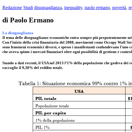
Redazione
Studi
disuguaglianza
,
inequality
,
paolo ermano
,
povertà
,
re
di Paolo Ermano
La disuguaglianza
Il tema delle diseguaglianze economiche entra sempre più prepotentemente nell
Con l’inizio della crisi finanziaria del 2008, movimenti come Occupy Wall Stree
sono fenomeni economici diversi, e spesso i manifestanti confondevano l’uno c
che aveva spinto i mercati finanziari oltre ogni possibilità di gestione e contr
Stando a dati recenti, il USA nel 2013 l’1% della popolazione che godeva dei red
raccoglie il 9,38% del reddito totale.