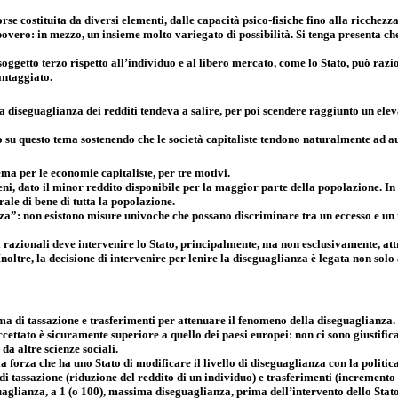
 costituita da diversi elementi, dalle capacità psico-fisiche fino alla ricchezza d
 e povero: in mezzo, un insieme molto variegato di possibilità. Si tenga presenta c
ggetto terzo rispetto all’individuo e al libero mercato, come lo Stato, può razion
antaggiato.
la diseguaglianza dei redditi tendeva a salire, per poi scendere raggiunto un el
 su questo tema sostenendo che le società capitaliste tendono naturalmente ad 
ma per le economie capitaliste, per tre motivi.
 dato il minor reddito disponibile per la maggior parte della popolazione. In ge
ale di bene di tutta la popolazione.
a”: non esistono misure univoche che possano discriminare tra un eccesso e un no
zionali deve intervenire lo Stato, principalmente, ma non esclusivamente, attrave
noltre, la decisione di intervenire per lenire la diseguaglianza è legata non solo 
a di tassazione e trasferimenti per attenuare il fenomeno della diseguaglianza. 
ccettato è sicuramente superiore a quello dei paesi europei: non ci sono giustif
 da altre scienze sociali.
a forza che ha uno Stato di modificare il livello di diseguaglianza con la politica
i tassazione (riduzione del reddito di un individuo) e trasferimenti (incremento d
aglianza, a 1 (o 100), massima diseguaglianza, prima dell’intervento dello Stato