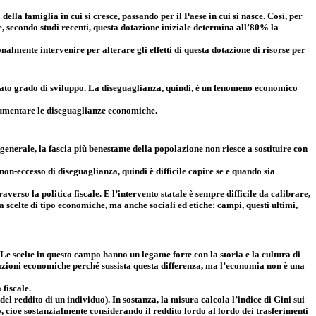
ella famiglia in cui si cresce, passando per il Paese in cui si nasce. Così, per
he, secondo studi recenti, questa dotazione iniziale determina all’80% la
almente intervenire per alterare gli effetti di questa dotazione di risorse per
evato grado di sviluppo. La diseguaglianza, quindi, è un fenomeno economico
aumentare le diseguaglianze economiche.
nerale, la fascia più benestante della popolazione non riesce a sostituire con
n-eccesso di diseguaglianza, quindi è difficile capire se e quando sia
rso la politica fiscale. E l’intervento statale è sempre difficile da calibrare,
a scelte di tipo economiche, ma anche sociali ed etiche: campi, questi ultimi,
Le scelte in questo campo hanno un legame forte con la storia e la cultura di
icazioni economiche perché sussista questa differenza, ma l’economia non è una
 fiscale.
el reddito di un individuo). In sostanza, la misura calcola l’indice di Gini sui
, cioè sostanzialmente considerando il reddito lordo al lordo dei trasferimenti