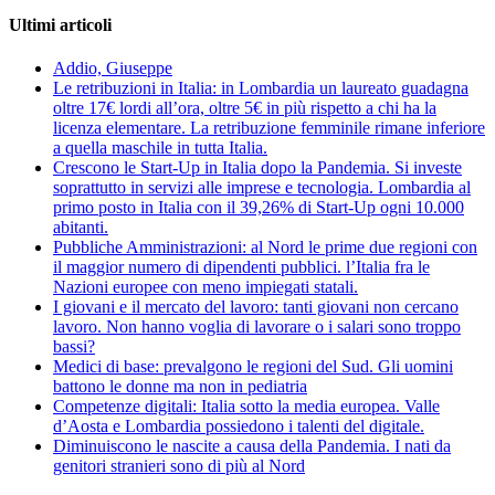
Ultimi articoli
Addio, Giuseppe
Le retribuzioni in Italia: in Lombardia un laureato guadagna
oltre 17€ lordi all’ora, oltre 5€ in più rispetto a chi ha la
licenza elementare. La retribuzione femminile rimane inferiore
a quella maschile in tutta Italia.
Crescono le Start-Up in Italia dopo la Pandemia. Si investe
soprattutto in servizi alle imprese e tecnologia. Lombardia al
primo posto in Italia con il 39,26% di Start-Up ogni 10.000
abitanti.
Pubbliche Amministrazioni: al Nord le prime due regioni con
il maggior numero di dipendenti pubblici. l’Italia fra le
Nazioni europee con meno impiegati statali.
I giovani e il mercato del lavoro: tanti giovani non cercano
lavoro. Non hanno voglia di lavorare o i salari sono troppo
bassi?
Medici di base: prevalgono le regioni del Sud. Gli uomini
battono le donne ma non in pediatria
Competenze digitali: Italia sotto la media europea. Valle
d’Aosta e Lombardia possiedono i talenti del digitale.
Diminuiscono le nascite a causa della Pandemia. I nati da
genitori stranieri sono di più al Nord