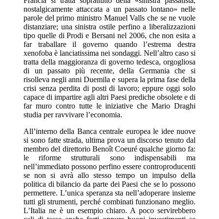
Francia si tratta soprattutto della «sinistra passatista,
nostalgicamente attaccata a un passato lontano» nelle
parole del primo ministro Manuel Valls che se ne vuole
distanziare; una sinistra ostile perfino a liberalizzazioni
tipo quelle di Prodi e Bersani nel 2006, che non esita a
far traballare il governo quando l’estrema destra
xenofoba è lanciatissima nei sondaggi. Nell’altro caso si
tratta della maggioranza di governo tedesca, orgogliosa
di un passato più recente, della Germania che si
risolleva negli anni Duemila e supera la prima fase della
crisi senza perdita di posti di lavoro; eppure oggi solo
capace di impartire agli altri Paesi prediche obsolete e di
far muro contro tutte le iniziative che Mario Draghi
studia per ravvivare l’economia.
All’interno della Banca centrale europea le idee nuove
si sono fatte strada, ultima prova un discorso tenuto dal
membro del direttorio Benoît Coeuré qualche giorno fa:
le riforme strutturali sono indispensabili ma
nell’immediato possono perfino essere controproducenti
se non si avrà allo stesso tempo un impulso della
politica di bilancio da parte dei Paesi che se lo possono
permettere. L’unica speranza sta nell’adoperare insieme
tutti gli strumenti, perché combinati funzionano meglio.
L’Italia ne è un esempio chiaro. A poco servirebbero