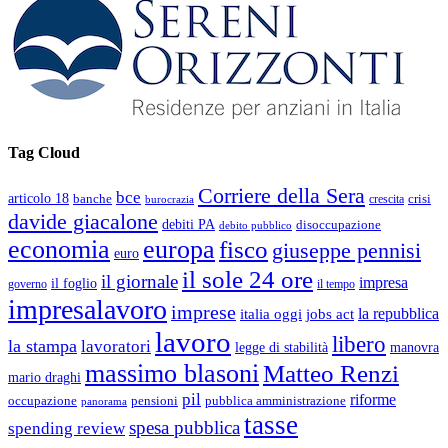
Tag Cloud
Corriere della Sera
bce
articolo 18
banche
crisi
crescita
burocrazia
davide giacalone
debiti PA
disoccupazione
debito pubblico
economia
europa
fisco
giuseppe pennisi
euro
il sole 24 ore
il giornale
impresa
il foglio
governo
il tempo
impresalavoro
imprese
la repubblica
italia oggi
jobs act
lavoro
libero
la stampa
lavoratori
legge di stabilità
manovra
massimo blasoni
Matteo Renzi
mario draghi
pil
riforme
occupazione
pubblica amministrazione
pensioni
panorama
tasse
spesa pubblica
spending review