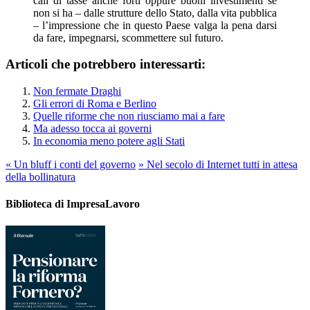
cali di tasse anche forti oppure buoni investimenti se
non si ha – dalle strutture dello Stato, dalla vita pubblica
– l’impressione che in questo Paese valga la pena darsi
da fare, impegnarsi, scommettere sul futuro.
Articoli che potrebbero interessarti:
Non fermate Draghi
Gli errori di Roma e Berlino
Quelle riforme che non riusciamo mai a fare
Ma adesso tocca ai governi
In economia meno potere agli Stati
«
Un bluff i conti del governo
»
Nel secolo di Internet tutti in attesa
della bollinatura
Biblioteca di ImpresaLavoro