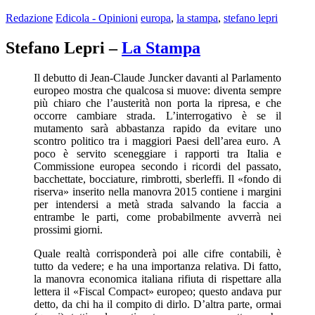
Redazione
Edicola - Opinioni
europa
,
la stampa
,
stefano lepri
Stefano Lepri –
La Stampa
Il debutto di Jean-Claude Juncker davanti al Parlamento
europeo mostra che qualcosa si muove: diventa sempre
più chiaro che l’austerità non porta la ripresa, e che
occorre cambiare strada. L’interrogativo è se il
mutamento sarà abbastanza rapido da evitare uno
scontro politico tra i maggiori Paesi dell’area euro. A
poco è servito sceneggiare i rapporti tra Italia e
Commissione europea secondo i ricordi del passato,
bacchettate, bocciature, rimbrotti, sberleffi. Il «fondo di
riserva» inserito nella manovra 2015 contiene i margini
per intendersi a metà strada salvando la faccia a
entrambe le parti, come probabilmente avverrà nei
prossimi giorni.
Quale realtà corrisponderà poi alle cifre contabili, è
tutto da vedere; e ha una importanza relativa. Di fatto,
la manovra economica italiana rifiuta di rispettare alla
lettera il «Fiscal Compact» europeo; questo andava pur
detto, da chi ha il compito di dirlo. D’altra parte, ormai