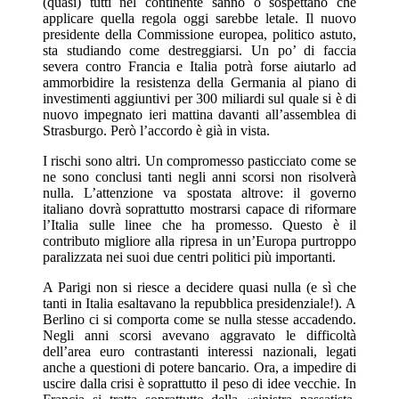
(quasi) tutti nel continente sanno o sospettano che
applicare quella regola oggi sarebbe letale. Il nuovo
presidente della Commissione europea, politico astuto,
sta studiando come destreggiarsi. Un po’ di faccia
severa contro Francia e Italia potrà forse aiutarlo ad
ammorbidire la resistenza della Germania al piano di
investimenti aggiuntivi per 300 miliardi sul quale si è di
nuovo impegnato ieri mattina davanti all’assemblea di
Strasburgo. Però l’accordo è già in vista.
I rischi sono altri. Un compromesso pasticciato come se
ne sono conclusi tanti negli anni scorsi non risolverà
nulla. L’attenzione va spostata altrove: il governo
italiano dovrà soprattutto mostrarsi capace di riformare
l’Italia sulle linee che ha promesso. Questo è il
contributo migliore alla ripresa in un’Europa purtroppo
paralizzata nei suoi due centri politici più importanti.
A Parigi non si riesce a decidere quasi nulla (e sì che
tanti in Italia esaltavano la repubblica presidenziale!). A
Berlino ci si comporta come se nulla stesse accadendo.
Negli anni scorsi avevano aggravato le difficoltà
dell’area euro contrastanti interessi nazionali, legati
anche a questioni di potere bancario. Ora, a impedire di
uscire dalla crisi è soprattutto il peso di idee vecchie. In