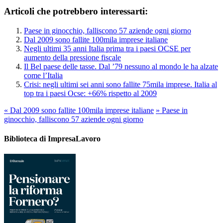
Articoli che potrebbero interessarti:
Paese in ginocchio, falliscono 57 aziende ogni giorno
Dal 2009 sono fallite 100mila imprese italiane
Negli ultimi 35 anni Italia prima tra i paesi OCSE per
aumento della pressione fiscale
Il Bel paese delle tasse. Dal ’79 nessuno al mondo le ha alzate
come l’Italia
Crisi: negli ultimi sei anni sono fallite 75mila imprese. Italia al
top tra i paesi Ocse: +66% rispetto al 2009
«
Dal 2009 sono fallite 100mila imprese italiane
»
Paese in
ginocchio, falliscono 57 aziende ogni giorno
Biblioteca di ImpresaLavoro