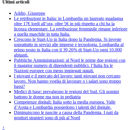
Ultimi articoli
Addio, Giuseppe
Le retribuzioni in Italia: in Lombardia un laureato guadagna
oltre 17€ lordi all’ora, oltre 5€ in più rispetto a chi ha la
licenza elementare. La retribuzione femminile rimane inferiore
a quella maschile in tutta Italia.
Crescono le Start-Up in Italia dopo la Pandemia. Si investe
soprattutto in servizi alle imprese e tecnologia. Lombardia al
primo posto in Italia con il 39,26% di Start-Up ogni 10.000
abitanti.
Pubbliche Amministrazioni: al Nord le prime due regioni con
il maggior numero di dipendenti pubblici. l’Italia fra le
Nazioni europee con meno impiegati statali.
I giovani e il mercato del lavoro: tanti giovani non cercano
lavoro. Non hanno voglia di lavorare o i salari sono troppo
bassi?
Medici di base: prevalgono le regioni del Sud. Gli uomini
battono le donne ma non in pediatria
Competenze digitali: Italia sotto la media europea. Valle
d’Aosta e Lombardia possiedono i talenti del digitale.
Diminuiscono le nascite a causa della Pandemia. I nati da
genitori stranieri sono di più al Nord
↑