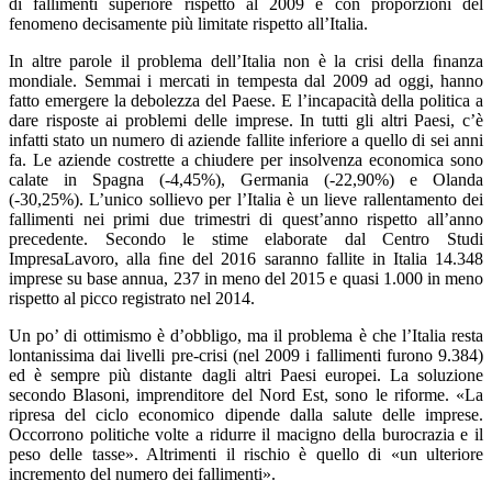
di fallimenti superiore rispetto al 2009 e con proporzioni del
fenomeno decisamente più limitate rispetto all’Italia.
In altre parole il problema dell’Italia non è la crisi della ﬁnanza
mondiale. Semmai i mercati in tempesta dal 2009 ad oggi, hanno
fatto emergere la debolezza del Paese. E l’incapacità della politica a
dare risposte ai problemi delle imprese. In tutti gli altri Paesi, c’è
infatti stato un numero di aziende fallite inferiore a quello di sei anni
fa. Le aziende costrette a chiudere per insolvenza economica sono
calate in Spagna (-4,45%), Germania (-22,90%) e Olanda
(-30,25%). L’unico sollievo per l’Italia è un lieve rallentamento dei
fallimenti nei primi due trimestri di quest’anno rispetto all’anno
precedente. Secondo le stime elaborate dal Centro Studi
ImpresaLavoro, alla ﬁne del 2016 saranno fallite in Italia 14.348
imprese su base annua, 237 in meno del 2015 e quasi 1.000 in meno
rispetto al picco registrato nel 2014.
Un po’ di ottimismo è d’obbligo, ma il problema è che l’Italia resta
lontanissima dai livelli pre-crisi (nel 2009 i fallimenti furono 9.384)
ed è sempre più distante dagli altri Paesi europei. La soluzione
secondo Blasoni, imprenditore del Nord Est, sono le riforme. «La
ripresa del ciclo economico dipende dalla salute delle imprese.
Occorrono politiche volte a ridurre il macigno della burocrazia e il
peso delle tasse». Altrimenti il rischio è quello di «un ulteriore
incremento del numero dei fallimenti».