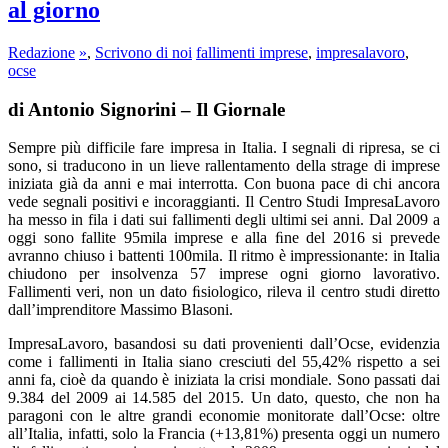
al giorno
Redazione
»
,
Scrivono di noi
fallimenti imprese
,
impresalavoro
,
ocse
di Antonio Signorini – Il Giornale
Sempre più difficile fare impresa in Italia. I segnali di ripresa, se ci
sono, si traducono in un lieve rallentamento della strage di imprese
iniziata già da anni e mai interrotta. Con buona pace di chi ancora
vede segnali positivi e incoraggianti. Il Centro Studi ImpresaLavoro
ha messo in fila i dati sui fallimenti degli ultimi sei anni. Dal 2009 a
oggi sono fallite 95mila imprese e alla ﬁne del 2016 si prevede
avranno chiuso i battenti 100mila. Il ritmo è impressionante: in Italia
chiudono per insolvenza 57 imprese ogni giorno lavorativo.
Fallimenti veri, non un dato ﬁsiologico, rileva il centro studi diretto
dall’imprenditore Massimo Blasoni.
ImpresaLavoro, basandosi su dati provenienti dall’Ocse, evidenzia
come i fallimenti in Italia siano cresciuti del 55,42% rispetto a sei
anni fa, cioè da quando è iniziata la crisi mondiale. Sono passati dai
9.384 del 2009 ai 14.585 del 2015. Un dato, questo, che non ha
paragoni con le altre grandi economie monitorate dall’Ocse: oltre
all’Italia, infatti, solo la Francia (+13,81%) presenta oggi un numero