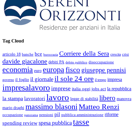
Tag Cloud
Corriere della Sera
bce
articolo 18
banche
crisi
crescita
burocrazia
davide giacalone
debiti PA
disoccupazione
debito pubblico
economia
europa
fisco
giuseppe pennisi
euro
il sole 24 ore
il giornale
impresa
il foglio
governo
il tempo
impresalavoro
imprese
la repubblica
italia oggi
jobs act
lavoro
libero
la stampa
lavoratori
legge di stabilità
manovra
massimo blasoni
Matteo Renzi
mario draghi
pil
riforme
occupazione
pubblica amministrazione
pensioni
panorama
tasse
spesa pubblica
spending review