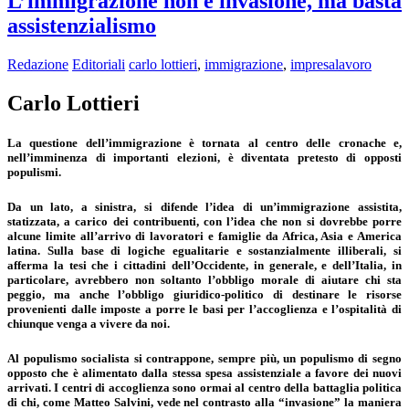
L’immigrazione non è invasione, ma basta
assistenzialismo
Redazione
Editoriali
carlo lottieri
,
immigrazione
,
impresalavoro
Carlo Lottieri
La questione dell’immigrazione è tornata al centro delle cronache e,
nell’imminenza di importanti elezioni, è diventata pretesto di opposti
populismi.
Da un lato, a sinistra, si difende l’idea di un’immigrazione assistita,
statizzata, a carico dei contribuenti, con l’idea che non si dovrebbe porre
alcune limite all’arrivo di lavoratori e famiglie da Africa, Asia e America
latina. Sulla base di logiche egualitarie e sostanzialmente illiberali, si
afferma la tesi che i cittadini dell’Occidente, in generale, e dell’Italia, in
particolare, avrebbero non soltanto l’obbligo morale di aiutare chi sta
peggio, ma anche l’obbligo giuridico-politico di destinare le risorse
provenienti dalle imposte a porre le basi per l’accoglienza e l’ospitalità di
chiunque venga a vivere da noi.
Al populismo socialista si contrappone, sempre più, un populismo di segno
opposto che è alimentato dalla stessa spesa assistenziale a favore dei nuovi
arrivati. I centri di accoglienza sono ormai al centro della battaglia politica
di chi, come Matteo Salvini, vede nel contrasto alla “invasione” la maniera