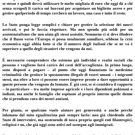
se stesso e quindi dovrà utilizzare le molte migliaia di euro che oggi dà a chi
senza scrupoli li carica sui barconi per acquistare un biglietto aereo e per
gestire quelperiodo di tempo cercherà un lavoro, una casa e tutto il resto.
Lo Stato ponga legge semplici e chiare per gestire la selezione dei nuovi
arrivati, e poi le faccia rispettare. Ma non spenda più soldi per un
assistenzialismo che non aiuta gli stessi assistiti. Nemmeno ci si deve illudere
che il flusso verso l’Europa si possa totalmente annullare, sebbene la crisi
economica oggi abbia fatto sì che il numero degli italiani che se ne va è
superiore a quello degli stranieri che vengono da noi.
È necessario comprendere che esistono già individui e realtà sociali che
possono e vogliono farsi carico dei costi dell’accoglienza. In primo luogo,
sono disposti a pagare – al punto che oggi finanziano la medesima
criminalità che gestisce lo spostamento illegale di esseri umani – i migranti
stessi, ma oltre a loro ci possono essere imprese pronte a dare opportunità a
queste persone che vengono da lontano. È già così, se si considera il rapporto
– in particolare – tra molte imprese agricole e i loro dipendenti pakistani o
indiani, ma anche le famiglie che ospitano al proprio interno quelle donne
che si prendono cura dei nostri anziani.
Per giunta, se qualcuno vuole aiutare per generosità o anche perché
infatuato dal mito egualitarista può sempre farlo: non già chiedendo allo
Stato di intervenire, ma sostenendo di tasca propria quegli enti filantropici,
religiosi e no, che già oggi sono attivi nel sostegno agli immigrati.