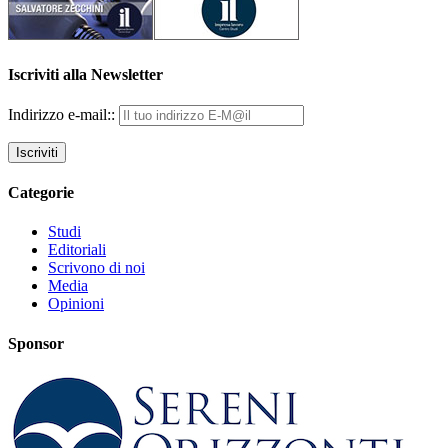
Iscriviti alla Newsletter
Indirizzo e-mail::
Categorie
Studi
Editoriali
Scrivono di noi
Media
Opinioni
Sponsor