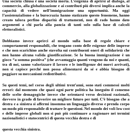
Una società chiusa è una società morta. L’esigenza di aprirsi al dialogo, al
commercio, alla globalizzazione e ai contributi più diversi implica anche la
capacità di vedere nell’immigrazione una opportunità. Ma oggi
l’assistenzialismo e la burocrazia hanno statizzato questo fenomeno, hanno
creato talora perfino disparità di trattamenti, non di rado hanno dato
argomenti a chi parla alla pancia di tanti solo sulla base di calcoli
elettoralistici.
Dobbiamo invece aprirci al mondo sulla base di regole chiare e
comportamenti responsabili, che tengano conto delle esigenze delle imprese
e che non scarichino anche stavolta sui contribuenti oneri di solidarietà che
non hanno alcuna valida giustificazione. Se la buona immigrazione è un
gioco “a somma positiva” (che avvantaggia quanti vengono da noi e quanti,
tra di noi, sanno valorizzare il lavoro e le intelligenze dei nuovi arrivati),
non si capisce perché non possa alimentarsi da sé e abbia bisogno di
poggiare su meccanismi redistributivi.
Su questi temi, nel corso degli ultimi trent’anni, sono stati commessi molti
errori: dal momento che quasi ogni parte politica ha inseguito il consenso
delle scelte demagogiche invece che orientarsi verso decisioni razionali,
davvero in grado di favorire un migliore futuro per tutti. C’è bisogno che a
destra e a sinistra si affermi insomma un linguaggio diverso e prenda corpo
un modo più responsabile di trattare le questioni. Nel mondo dei voli low cost
e delle imprese globali non si può più continuare a ragionare nei termini
nazionalistici e statocentrici di questa vecchia destra e di
questa vecchia sinistra.