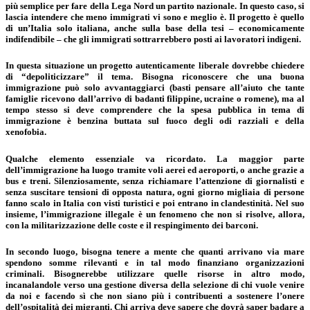
più semplice per fare della Lega Nord un partito nazionale. In questo caso, si
lascia intendere che meno immigrati vi sono e meglio è. Il progetto è quello
di un’Italia solo italiana, anche sulla base della tesi – economicamente
indifendibile – che gli immigrati sottrarrebbero posti ai lavoratori indigeni.
In questa situazione un progetto autenticamente liberale dovrebbe chiedere
di “depoliticizzare” il tema. Bisogna riconoscere che una buona
immigrazione può solo avvantaggiarci (basti pensare all’aiuto che tante
famiglie ricevono dall’arrivo di badanti filippine, ucraine o romene), ma al
tempo stesso si deve comprendere che la spesa pubblica in tema di
immigrazione è benzina buttata sul fuoco degli odi razziali e della
xenofobia.
Qualche elemento essenziale va ricordato. La maggior parte
dell’immigrazione ha luogo tramite voli aerei ed aeroporti, o anche grazie a
bus e treni. Silenziosamente, senza richiamare l’attenzione di giornalisti e
senza suscitare tensioni di opposta natura, ogni giorno migliaia di persone
fanno scalo in Italia con visti turistici e poi entrano in clandestinità. Nel suo
insieme, l’immigrazione illegale è un fenomeno che non si risolve, allora,
con la militarizzazione delle coste e il respingimento dei barconi.
In secondo luogo, bisogna tenere a mente che quanti arrivano via mare
spendono somme rilevanti e in tal modo finanziano organizzazioni
criminali. Bisognerebbe utilizzare quelle risorse in altro modo,
incanalandole verso una gestione diversa della selezione di chi vuole venire
da noi e facendo sì che non siano più i contribuenti a sostenere l’onere
dell’ospitalità dei migranti. Chi arriva deve sapere che dovrà saper badare a