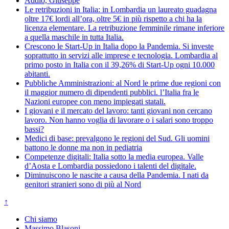
Addio, Giuseppe
Le retribuzioni in Italia: in Lombardia un laureato guadagna
oltre 17€ lordi all’ora, oltre 5€ in più rispetto a chi ha la
licenza elementare. La retribuzione femminile rimane inferiore
a quella maschile in tutta Italia.
Crescono le Start-Up in Italia dopo la Pandemia. Si investe
soprattutto in servizi alle imprese e tecnologia. Lombardia al
primo posto in Italia con il 39,26% di Start-Up ogni 10.000
abitanti.
Pubbliche Amministrazioni: al Nord le prime due regioni con
il maggior numero di dipendenti pubblici. l’Italia fra le
Nazioni europee con meno impiegati statali.
I giovani e il mercato del lavoro: tanti giovani non cercano
lavoro. Non hanno voglia di lavorare o i salari sono troppo
bassi?
Medici di base: prevalgono le regioni del Sud. Gli uomini
battono le donne ma non in pediatria
Competenze digitali: Italia sotto la media europea. Valle
d’Aosta e Lombardia possiedono i talenti del digitale.
Diminuiscono le nascite a causa della Pandemia. I nati da
genitori stranieri sono di più al Nord
↑
Chi siamo
Massimo Blasoni