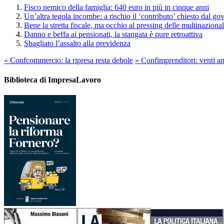
Fisco nemico della famiglia: 640 euro in più in cinque anni
Un’altra tegola incombe: a rischio il ‘contributo’ chiesto dal go
Bene la stretta fiscale, ma occhio al pressing delle multinazional
Danno e beffa ai pensionati, la stangata è pure retroattiva
Sbagliato l’assalto alla previdenza
«
Confcommercio: la ripresa resta debole
»
Confimprenditori: venti anni
Biblioteca di ImpresaLavoro