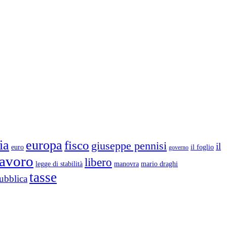
ia
europa
fisco
giuseppe pennisi
il
euro
il foglio
governo
lavoro
libero
legge di stabilità
mario draghi
manovra
tasse
ubblica