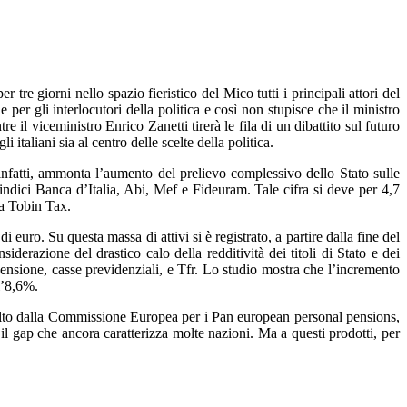
re giorni nello spazio fieristico del Mico tutti i principali attori del
er gli interlocutori della politica e così non stupisce che il ministro
il viceministro Enrico Zanetti tirerà le fila di un dibattito sul futuro
italiani sia al centro delle scelte della politica.
infatti, ammonta l’aumento del prelievo complessivo dello Stato sulle
 indici Banca d’Italia, Abi, Mef e Fideuram. Tale cifra si deve per 4,7
la Tobin Tax.
i euro. Su questa massa di attivi si è registrato, a partire dalla fine del
erazione del drastico calo della redditività dei titoli di Stato e dei
 pensione, casse previdenziali, e Tfr. Lo studio mostra che l’incremento
l’8,6%.
o scelto dalla Commissione Europea per i Pan european personal pensions,
il gap che ancora caratterizza molte nazioni. Ma a questi prodotti, per