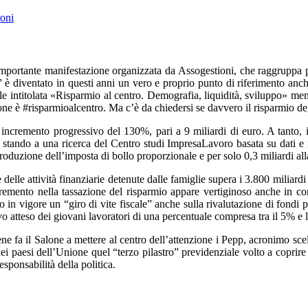
ioni
mportante manifestazione organizzata da Assogestioni, che raggruppa per t
 diventato in questi anni un vero e proprio punto di riferimento anche p
intitolata «Risparmio al centro. Demografia, liquidità, sviluppo» mentre 
e è #risparmioalcentro. Ma c’è da chiedersi se davvero il risparmio degli 
 incremento progressivo del 130%, pari a 9 miliardi di euro. A tanto, 
5, stando a una ricerca del Centro studi ImpresaLavoro basata su dati e
ntroduzione dell’imposta di bollo proporzionale e per solo 0,3 miliardi al
 delle attività finanziarie detenute dalle famiglie supera i 3.800 miliardi d
mento nella tassazione del risparmio appare vertiginoso anche in consid
ato in vigore un “giro di vite fiscale” anche sulla rivalutazione di fondi
vo atteso dei giovani lavoratori di una percentuale compresa tra il 5% e 
 E bene fa il Salone a mettere al centro dell’attenzione i Pepp, acronim
i paesi dell’Unione quel “terzo pilastro” previdenziale volto a coprire 
sponsabilità della politica.