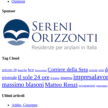
Opinioni
Sponsor
Tag Cloud
d
Corriere della Sera
bce
articolo 18
banche
crisi
crescita
burocrazia
impresalavo
il sole 24 ore
giornale
impresa
il tempo
massimo blasoni
Matteo Renzi
occupazione
panorama
Ultimi articoli
Addio, Giuseppe