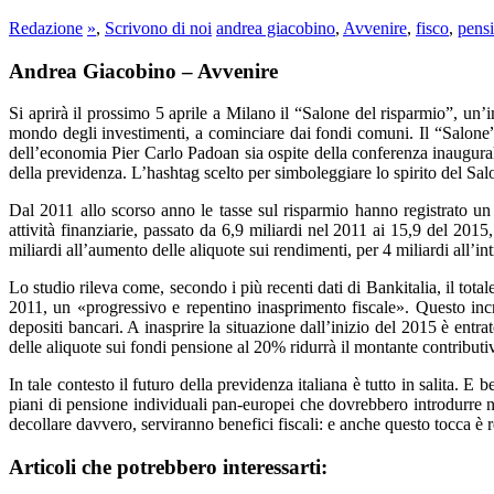
Redazione
»
,
Scrivono di noi
andrea giacobino
,
Avvenire
,
fisco
,
pens
Andrea Giacobino – Avvenire
Si aprirà il prossimo 5 aprile a Milano il “Salone del risparmio”, un’i
mondo degli investimenti, a cominciare dai fondi comuni. Il “Salone” è
dell’economia Pier Carlo Padoan sia ospite della conferenza inaugurale 
della previdenza. L’hashtag scelto per simboleggiare lo spirito del Salon
Dal 2011 allo scorso anno le tasse sul risparmio hanno registrato un
attività finanziarie, passato da 6,9 miliardi nel 2011 ai 15,9 del 201
miliardi all’aumento delle aliquote sui rendimenti, per 4 miliardi all’i
Lo studio rileva come, secondo i più recenti dati di Bankitalia, il totale
2011, un «progressivo e repentino inasprimento fiscale». Questo incre
depositi bancari. A inasprire la situazione dall’inizio del 2015 è entr
delle aliquote sui fondi pensione al 20% ridurrà il montante contributi
In tale contesto il futuro della previdenza italiana è tutto in salita.
piani di pensione individuali pan-europei che dovrebbero introdurre ne
decollare davvero, serviranno benefici fiscali: e anche questo tocca è re
Articoli che potrebbero interessarti: