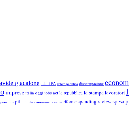
econom
avide giacalone
debiti PA
disoccupazione
debito pubblico
ro
imprese
la stampa
lavoratori
la repubblica
italia oggi
jobs act
spesa p
pil
spending review
riforme
pubblica amministrazione
pensioni