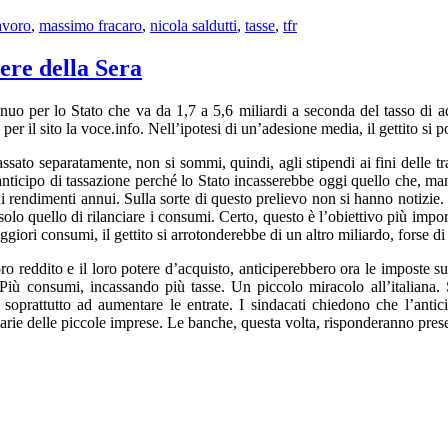
avoro
,
massimo fracaro
,
nicola saldutti
,
tasse
,
tfr
ere della Sera
nuo per lo Stato che va da 1,7 a 5,6 miliardi a seconda del tasso di ad
 per il sito la voce.info. Nell’ipotesi di un’adesione media, il gettito si 
ssato separatamente, non si sommi, quindi, agli stipendi ai fini delle t
 anticipo di tassazione perché lo Stato incasserebbe oggi quello che, ma
 rendimenti annui. Sulla sorte di questo prelievo non si hanno notizie.
solo quello di rilanciare i consumi. Certo, questo è l’obiettivo più impo
giori consumi, il gettito si arrotonderebbe di un altro miliardo, forse di
o reddito e il loro potere d’acquisto, anticiperebbero ora le imposte su
 Più consumi, incassando più tasse. Un piccolo miracolo all’italiana. 
soprattutto ad aumentare le entrate. I sindacati chiedono che l’antici
iarie delle piccole imprese. Le banche, questa volta, risponderanno pres