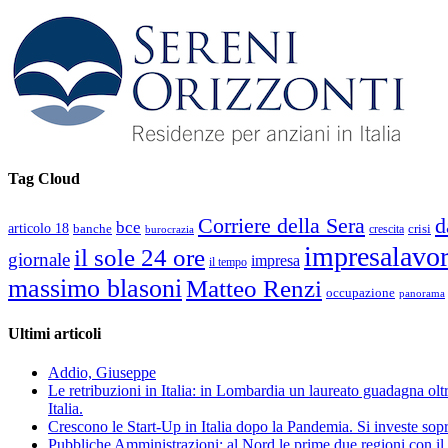
Tag Cloud
d
Corriere della Sera
bce
articolo 18
banche
crisi
crescita
burocrazia
impresalavo
il sole 24 ore
giornale
impresa
il tempo
massimo blasoni
Matteo Renzi
occupazione
panorama
Ultimi articoli
Addio, Giuseppe
Le retribuzioni in Italia: in Lombardia un laureato guadagna oltre
Italia.
Crescono le Start-Up in Italia dopo la Pandemia. Si investe sopr
Pubbliche Amministrazioni: al Nord le prime due regioni con il 