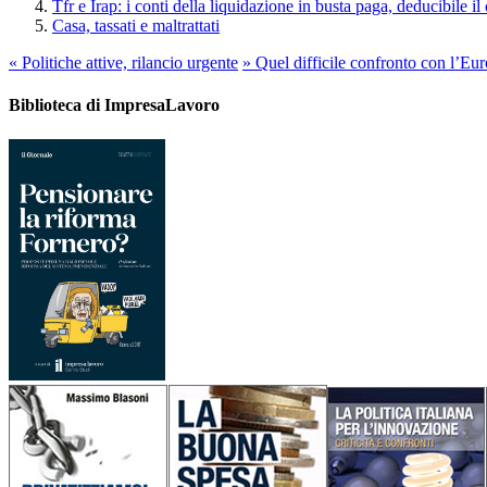
Tfr e Irap: i conti della liquidazione in busta paga, deducibile il
Casa, tassati e maltrattati
«
Politiche attive, rilancio urgente
»
Quel difficile confronto con l’Eur
Biblioteca di ImpresaLavoro