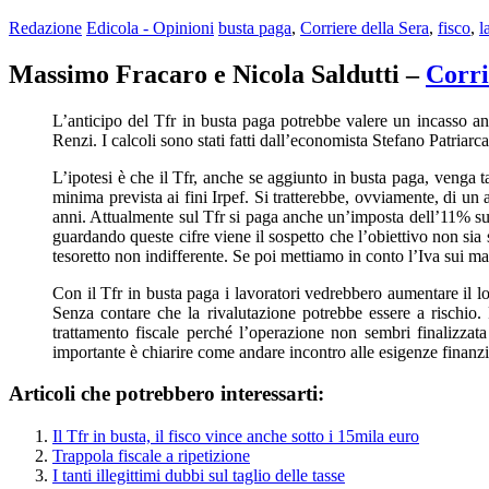
Redazione
Edicola - Opinioni
busta paga
,
Corriere della Sera
,
fisco
,
l
Massimo Fracaro e Nicola Saldutti –
Corri
L’anticipo del Tfr in busta paga potrebbe valere un incasso an
Renzi. I calcoli sono stati fatti dall’economista Stefano Patriarca
L’ipotesi è che il Tfr, anche se aggiunto in busta paga, venga ta
minima prevista ai fini Irpef. Si tratterebbe, ovviamente, di un
anni. Attualmente sul Tfr si paga anche un’imposta dell’11% sui
guardando queste cifre viene il sospetto che l’obiettivo non sia 
tesoretto non indifferente. Se poi mettiamo in conto l’Iva sui mag
Con il Tfr in busta paga i lavoratori vedrebbero aumentare il lor
Senza contare che la rivalutazione potrebbe essere a rischio.
trattamento fiscale perché l’operazione non sembri finalizzata 
importante è chiarire come andare incontro alle esigenze finanz
Articoli che potrebbero interessarti:
Il Tfr in busta, il fisco vince anche sotto i 15mila euro
Trappola fiscale a ripetizione
I tanti illegittimi dubbi sul taglio delle tasse