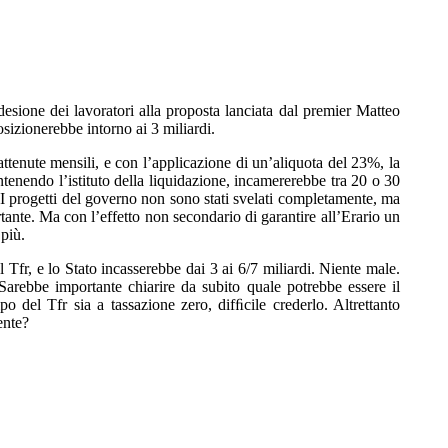
esione dei lavoratori alla proposta lanciata dal premier Matteo
posizionerebbe intorno ai 3 miliardi.
rattenute mensili, e con l’applicazione di un’aliquota del 23%, la
ntenendo l’istituto della liquidazione, incamererebbe tra 20 o 30
 I progetti del governo non sono stati svelati completamente, ma
rtante. Ma con l’effetto non secondario di garantire all’Erario un
 più.
l Tfr, e lo Stato incasserebbe dai 3 ai 6/7 miliardi. Niente male.
Sarebbe importante chiarire da subito quale potrebbe essere il
po del Tfr sia a tassazione zero, difﬁcile crederlo. Altrettanto
ente?