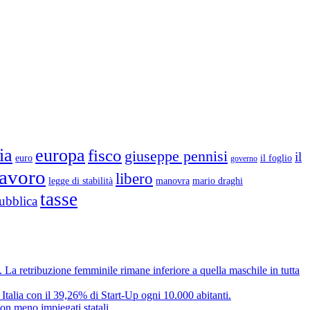
ia
europa
fisco
giuseppe pennisi
il
euro
il foglio
governo
lavoro
libero
legge di stabilità
mario draghi
manovra
tasse
ubblica
e. La retribuzione femminile rimane inferiore a quella maschile in tutta
 Italia con il 39,26% di Start-Up ogni 10.000 abitanti.
on meno impiegati statali.