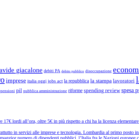
econom
avide giacalone
debiti PA
disoccupazione
debito pubblico
ro
imprese
la stampa
lavoratori
la repubblica
italia oggi
jobs act
spesa p
pil
spending review
riforme
pubblica amministrazione
pensioni
 17€ lordi all’ora, oltre 5€ in più rispetto a chi ha la licenza elementar
attutto in servizi alle imprese e tecnologia. Lombardia al primo posto in
maggior numero di dipendenti pubblici. l’Italia fra le Nazioni europee c