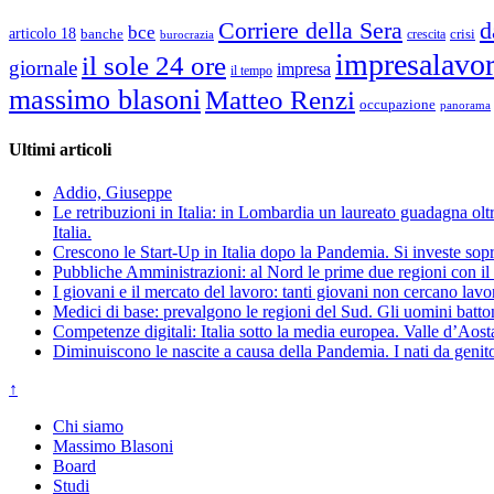
d
Corriere della Sera
bce
articolo 18
banche
crisi
crescita
burocrazia
impresalavo
il sole 24 ore
giornale
impresa
il tempo
massimo blasoni
Matteo Renzi
occupazione
panorama
Ultimi articoli
Addio, Giuseppe
Le retribuzioni in Italia: in Lombardia un laureato guadagna oltre
Italia.
Crescono le Start-Up in Italia dopo la Pandemia. Si investe sopr
Pubbliche Amministrazioni: al Nord le prime due regioni con il 
I giovani e il mercato del lavoro: tanti giovani non cercano lav
Medici di base: prevalgono le regioni del Sud. Gli uomini batto
Competenze digitali: Italia sotto la media europea. Valle d’Aost
Diminuiscono le nascite a causa della Pandemia. I nati da genito
↑
Chi siamo
Massimo Blasoni
Board
Studi