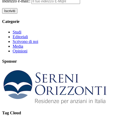
Indirizzo e-mail::
Categorie
Studi
Editoriali
Scrivono di noi
Media
Opinioni
Sponsor
Tag Cloud