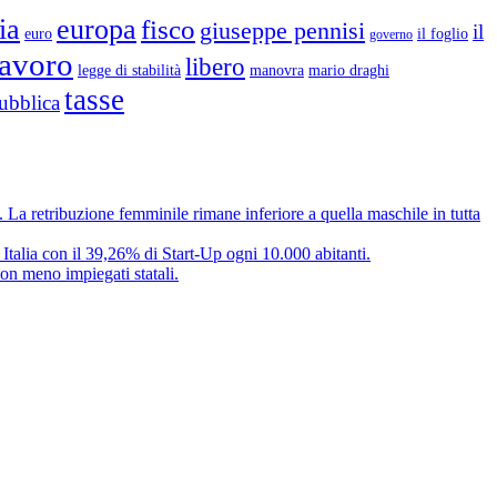
ia
europa
fisco
giuseppe pennisi
il
euro
il foglio
governo
lavoro
libero
legge di stabilità
mario draghi
manovra
tasse
ubblica
e. La retribuzione femminile rimane inferiore a quella maschile in tutta
 Italia con il 39,26% di Start-Up ogni 10.000 abitanti.
on meno impiegati statali.