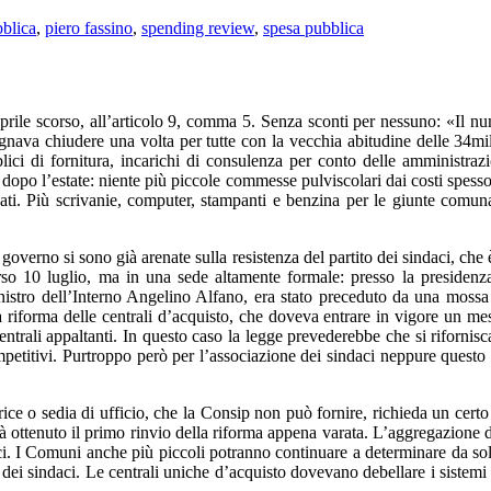
bblica
,
piero fassino
,
spending review
,
spesa pubblica
prile scorso, all’articolo 9, comma 5. Senza sconti per nessuno: «Il nu
ognava chiudere una volta per tutte con la vecchia abitudine delle 34mi
bblici di fornitura, incarichi di consulenza per conto delle amministra
dopo l’estate: niente più piccole commesse pulviscolari dai costi spesso 
zzati. Più scrivanie, computer, stampanti e benzina per le giunte comun
l governo si sono già arenate sulla resistenza del partito dei sindaci, che 
rso 10 luglio, ma in una sede altamente formale: presso la presidenza 
nistro dell’Interno Angelino Alfano, era stato preceduto da una mossa
a riforma delle centrali d’acquisto, che doveva entrare in vigore un m
ntrali appaltanti. In questo caso la legge prevederebbe che si rifornisc
etitivi. Purtroppo però per l’associazione dei sindaci neppure questo è 
rice o sedia di ufficio, che la Consip non può fornire, richieda un ce
 ottenuto il primo rinvio della riforma appena varata. L’aggregazione dei
blici. I Comuni anche più piccoli potranno continuare a determinare da 
i sindaci. Le centrali uniche d’acquisto dovevano debellare i sistemi cl