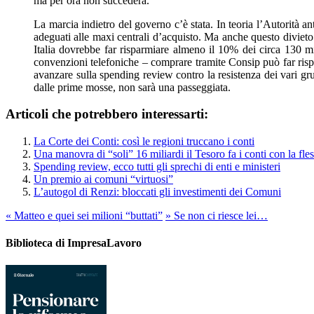
ma per ora non succederà.
La marcia indietro del governo c’è stata. In teoria l’Autorità 
adeguati alle maxi centrali d’acquisto. Ma anche questo divieto
Italia dovrebbe far risparmiare almeno il 10% dei circa 130 mi
convenzioni telefoniche – comprare tramite Consip può far rispa
avanzare sulla spending review contro la resistenza dei vari gru
dalle prime mosse, non sarà una passeggiata.
Articoli che potrebbero interessarti:
La Corte dei Conti: così le regioni truccano i conti
Una manovra di “soli” 16 miliardi il Tesoro fa i conti con la fless
Spending review, ecco tutti gli sprechi di enti e ministeri
Un premio ai comuni “virtuosi”
L’autogol di Renzi: bloccati gli investimenti dei Comuni
«
Matteo e quei sei milioni “buttati”
»
Se non ci riesce lei…
Biblioteca di ImpresaLavoro