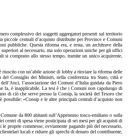
mero complessivo dei soggetti aggregatori presenti sul territorio
la piccole centrali d’acquisto distribuite per Province e Comuni
zioni pubbliche. Questa riforma era, e resta, un architrave della
superiori al necessario, ma solo operazioni uniche per gli uffici
ali si comprano allo stesso tempo, tramite un unico acquirente,
è riuscito con un’abile azione di lobby a rinviare la riforma delle
del Consiglio dei Ministri, nella conferenza tra Stato, città e
 dell’Anci, l’associazione dei Comuni d’Italia guidata da Piero
ese fa, è inapplicabile. La tesi è che i Comuni non capoluogo di
ano di ciò che serve presso la Consip, la società del Tesoro che
possibile: «Consip e le altre principali centrali d’acquisto non
rto Comune da 800 abitanti sull’Appennino tosco-emiliano o sulla
 centri di spesa viene posticipata di sei mesi per gli acquisti di
soli le proprie commesse, ovviamente pagando più del necessario,
ientelari locali e ridurre gli sprechi di denaro del contribuente,