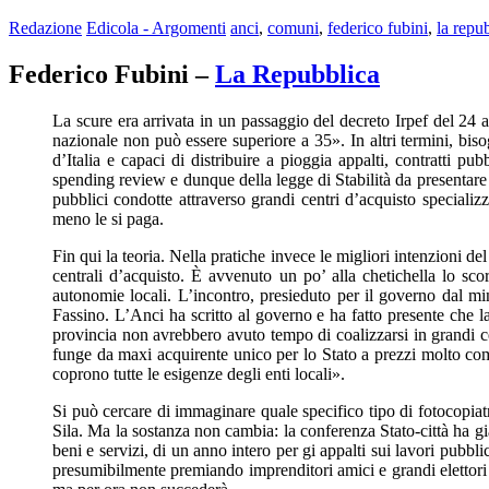
Redazione
Edicola - Argomenti
anci
,
comuni
,
federico fubini
,
la repu
Federico Fubini –
La Repubblica
La scure era arrivata in un passaggio del decreto Irpef del 24 a
nazionale non può essere superiore a 35». In altri termini, bis
d’Italia e capaci di distribuire a pioggia appalti, contratti pu
spending review e dunque della legge di Stabilità da presentare 
pubblici condotte attraverso grandi centri d’acquisto speciali
meno le si paga.
Fin qui la teoria. Nella pratiche invece le migliori intenzioni de
centrali d’acquisto. È avvenuto un po’ alla chetichella lo sco
autonomie locali. L’incontro, presieduto per il governo dal mi
Fassino. L’Anci ha scritto al governo e ha fatto presente che l
provincia non avrebbero avuto tempo di coalizzarsi in grandi ce
funge da maxi acquirente unico per lo Stato a prezzi molto comp
coprono tutte le esigenze degli enti locali».
Si può cercare di immaginare quale specifico tipo di fotocopiat
Sila. Ma la sostanza non cambia: la conferenza Stato-città ha già
beni e servizi, di un anno intero per gi appalti sui lavori pub
presumibilmente premiando imprenditori amici e grandi elettori de