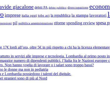
econom
avide giacalone
debiti PA
disoccupazione
debito pubblico
ro
imprese
la stampa
lavoratori
la repubblica
italia oggi
jobs act
spesa p
pil
spending review
riforme
pubblica amministrazione
pensioni
 17€ lordi all’ora, oltre 5€ in più rispetto a chi ha la licenza elementar
attutto in servizi alle imprese e tecnologia. Lombardia al primo posto in
maggior numero di dipendenti pubblici. l’Italia fra le Nazioni europee c
oro. Non hanno voglia di lavorare o i salari sono troppo bassi?
no le donne ma non in pediatria
a e Lombardia possiedono i talenti del digitale.
ri stranieri sono di più al Nord