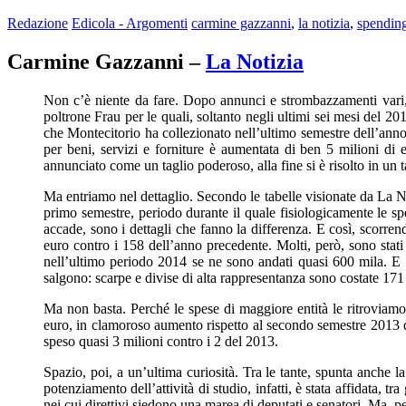
Redazione
Edicola - Argomenti
carmine gazzanni
,
la notizia
,
spendin
Carmine Gazzanni –
La Notizia
Non c’è niente da fare. Dopo annunci e strombazzamenti vari,
poltrone Frau per le quali, soltanto negli ultimi sei mesi del 2
che Montecitorio ha collezionato nell’ultimo semestre dell’anno a
per beni, servizi e forniture è aumentata di ben 5 milioni di
annunciato come un taglio poderoso, alla fine si è risolto in un t
Ma entriamo nel dettaglio. Secondo le tabelle visionate da La N
primo semestre, periodo durante il quale fisiologicamente le sp
accade, sono i dettagli che fanno la differenza. E così, scorre
euro contro i 158 dell’anno precedente. Molti, però, sono stati
nell’ultimo periodo 2014 se ne sono andati quasi 600 mila. E s
salgono: scarpe e divise di alta rappresentanza sono costate 17
Ma non basta. Perché le spese di maggiore entità le ritroviamo
euro, in clamoroso aumento rispetto al secondo semestre 2013 qu
speso quasi 3 milioni contro i 2 del 2013.
Spazio, poi, a un’ultima curiosità. Tra le tante, spunta anche la
potenziamento dell’attività di studio, infatti, è stata affidata, tra
nei cui direttivi siedono una marea di deputati e senatori. Ma, p