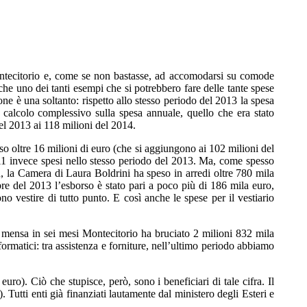
ontecitorio e, come se non bastasse, ad accomodarsi su comode
che uno dei tanti esempi che si potrebbero fare delle tante spese
one è una soltanto: rispetto allo stesso periodo del 2013 la spesa
 calcolo complessivo sulla spesa annuale, quello che era stato
del 2013 ai 118 milioni del 2014.
o oltre 16 milioni di euro (che si aggiungono ai 102 milioni del
i 11 invece spesi nello stesso periodo del 2013. Ma, come spesso
u, la Camera di Laura Boldrini ha speso in arredi oltre 780 mila
bre del 2013 l’esborso è stato pari a poco più di 186 mila euro,
 vestire di tutto punto. E così anche le spese per il vestiario
e mensa in sei mesi Montecitorio ha bruciato 2 milioni 832 mila
rmatici: tra assistenza e forniture, nell’ultimo periodo abbiamo
uro). Ciò che stupisce, però, sono i beneficiari di tale cifra. Il
ro). Tutti enti già finanziati lautamente dal ministero degli Esteri e