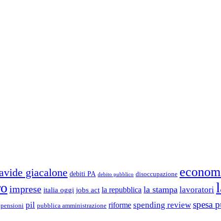
econom
avide giacalone
debiti PA
disoccupazione
debito pubblico
ro
imprese
la stampa
lavoratori
la repubblica
italia oggi
jobs act
spesa p
pil
spending review
riforme
pubblica amministrazione
pensioni