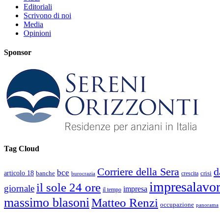
Editoriali
Scrivono di noi
Media
Opinioni
Sponsor
Tag Cloud
d
Corriere della Sera
bce
articolo 18
banche
crisi
crescita
burocrazia
impresalavo
il sole 24 ore
giornale
impresa
il tempo
massimo blasoni
Matteo Renzi
occupazione
panorama