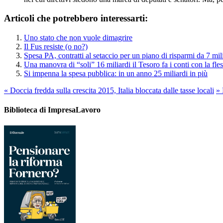
Articoli che potrebbero interessarti:
Uno stato che non vuole dimagrire
Il Fus resiste (o no?)
Spesa PA, contratti al setaccio per un piano di risparmi da 7 mil
Una manovra di “soli” 16 miliardi il Tesoro fa i conti con la fless
Si impenna la spesa pubblica: in un anno 25 miliardi in più
«
Doccia fredda sulla crescita 2015, Italia bloccata dalle tasse locali
»
F
Biblioteca di ImpresaLavoro