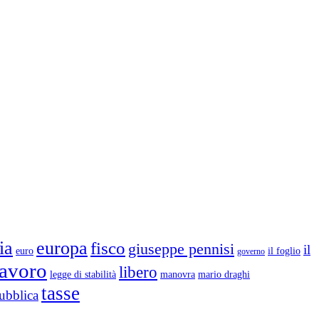
ia
europa
fisco
giuseppe pennisi
il
euro
il foglio
governo
lavoro
libero
legge di stabilità
mario draghi
manovra
tasse
ubblica