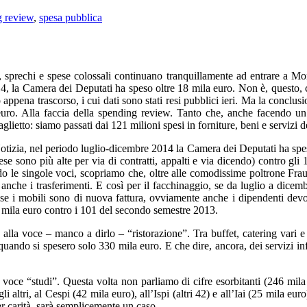
g review
,
spesa pubblica
 sprechi e spese colossali continuano tranquillamente ad entrare a M
014, la Camera dei Deputati ha speso oltre 18 mila euro. Non è, questo, 
ppena trascorso, i cui dati sono stati resi pubblici ieri. Ma la conclusi
 euro. Alla faccia della spending review. Tanto che, anche facendo un
aglietto: siamo passati dai 121 milioni spesi in forniture, beni e servizi 
otizia, nel periodo luglio-dicembre 2014 la Camera dei Deputati ha spes
ese sono più alte per via di contratti, appalti e via dicendo) contro gl
ndo le singole voci, scopriamo che, oltre alle comodissime poltrone Fra
 anche i trasferimenti. E così per il facchinaggio, se da luglio a dicem
e i mobili sono di nuova fattura, ovviamente anche i dipendenti devono
1 mila euro contro i 101 del secondo semestre 2013.
 alla voce – manco a dirlo – “ristorazione”. Tra buffet, catering vari 
ando si spesero solo 330 mila euro. E che dire, ancora, dei servizi info
 voce “studi”. Questa volta non parliamo di cifre esorbitanti (246 mila e
 gli altri, al Cespi (42 mila euro), all’Ispi (altri 42) e all’Iai (25 mila eu
er carità, sarà semplicemente un caso.