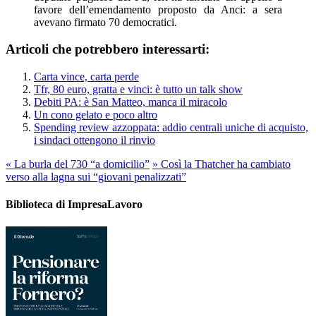
favore dell’emendamento proposto da Anci: a sera
avevano firmato 70 democratici.
Articoli che potrebbero interessarti:
Carta vince, carta perde
Tfr, 80 euro, gratta e vinci: è tutto un talk show
Debiti PA: è San Matteo, manca il miracolo
Un cono gelato e poco altro
Spending review azzoppata: addio centrali uniche di acquisto,
i sindaci ottengono il rinvio
«
La burla del 730 “a domicilio”
»
Così la Thatcher ha cambiato
verso alla lagna sui “giovani penalizzati”
Biblioteca di ImpresaLavoro