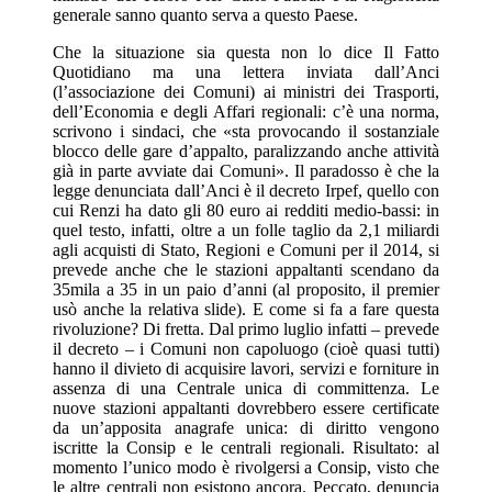
generale sanno quanto serva a questo Paese.
Che la situazione sia questa non lo dice Il Fatto
Quotidiano ma una lettera inviata dall’Anci
(l’associazione dei Comuni) ai ministri dei Trasporti,
dell’Economia e degli Affari regionali: c’è una norma,
scrivono i sindaci, che «sta provocando il sostanziale
blocco delle gare d’appalto, paralizzando anche attività
già in parte avviate dai Comuni». Il paradosso è che la
legge denunciata dall’Anci è il decreto Irpef, quello con
cui Renzi ha dato gli 80 euro ai redditi medio-bassi: in
quel testo, infatti, oltre a un folle taglio da 2,1 miliardi
agli acquisti di Stato, Regioni e Comuni per il 2014, si
prevede anche che le stazioni appaltanti scendano da
35mila a 35 in un paio d’anni (al proposito, il premier
usò anche la relativa slide). E come si fa a fare questa
rivoluzione? Di fretta. Dal primo luglio infatti – prevede
il decreto – i Comuni non capoluogo (cioè quasi tutti)
hanno il divieto di acquisire lavori, servizi e forniture in
assenza di una Centrale unica di committenza. Le
nuove stazioni appaltanti dovrebbero essere certificate
da un’apposita anagrafe unica: di diritto vengono
iscritte la Consip e le centrali regionali. Risultato: al
momento l’unico modo è rivolgersi a Consip, visto che
le altre centrali non esistono ancora. Peccato, denuncia