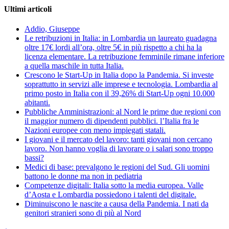
Ultimi articoli
Addio, Giuseppe
Le retribuzioni in Italia: in Lombardia un laureato guadagna
oltre 17€ lordi all’ora, oltre 5€ in più rispetto a chi ha la
licenza elementare. La retribuzione femminile rimane inferiore
a quella maschile in tutta Italia.
Crescono le Start-Up in Italia dopo la Pandemia. Si investe
soprattutto in servizi alle imprese e tecnologia. Lombardia al
primo posto in Italia con il 39,26% di Start-Up ogni 10.000
abitanti.
Pubbliche Amministrazioni: al Nord le prime due regioni con
il maggior numero di dipendenti pubblici. l’Italia fra le
Nazioni europee con meno impiegati statali.
I giovani e il mercato del lavoro: tanti giovani non cercano
lavoro. Non hanno voglia di lavorare o i salari sono troppo
bassi?
Medici di base: prevalgono le regioni del Sud. Gli uomini
battono le donne ma non in pediatria
Competenze digitali: Italia sotto la media europea. Valle
d’Aosta e Lombardia possiedono i talenti del digitale.
Diminuiscono le nascite a causa della Pandemia. I nati da
genitori stranieri sono di più al Nord