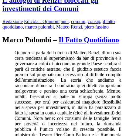
L’autogol di Renzi: bloccati gli
investimenti dei Comuni
Redazione
Edicola - Opinioni
anci
,
comuni
,
consip
,
il fatto
quotidiano
,
marco palombi
,
Matteo Renzi
,
piero fassino
Marco Palombi –
Il Fatto Quotidiano
Quando si parla della fretta di Matteo Renzi, di una sua
certa tendenza al superomismo da bar di provincia e a
governare a colpi di piccone un grande Paese sembra si
parli di critiche astratte, che il giudizio estetico faccia
premio sul pragmatismo necessario al difficile compito
dell’amministrazione. La storia che andiamo a
raccontare dimostra il contrario: quei difetti comportano
malgoverno e persino una certa schizofrenia. Mentre,
infatti, l’esecutivo si batte in Europa (senza molto
successo, per ora) per assicurarsi maggiore flessibilità
nella spesa per investimenti, in Italia ha paralizzato di
fatto la spesa in conto capitale (cioè gli investimenti) dei
Comuni. Nota bene: coi consumi delle famiglie fermi
per povertà o incertezza nel futuro, la domanda
pubblica è l’unico volano di crescita possibile. Il
ministro del Tesoro Pier Carlo Padoan e la Ragioneria