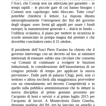
l’Anci, che Consip non sia attrezzata per garantire – in
tempi rapidi – le piccole gare di cui hanno bisogno i
Comuni non capoluogo: tutto bloccato. Tutto cosa?
potrebbe chiedersi il lettore. La risposta illustra
meravigliosamente l’eterogenesi dei fini del governo
degli slogan: sono fermi gli appalti per usare i fondi
europei, la manutenzione generale e – dulcis in fundo –
l’edilizia scolastica, il piano per mettere in sicurezza le
scuole annunciato in pompa magna dal premier e che
dovrebbe concludersi entro il 31 ottobre.
Il presidente dell’Anci Piero Fassino ha chiesto che il
governo intervenga con un decreto ad hoc ai ministeri
interessati di emanare subito una circolare che consenta
«ai Comuni di continuare a svolgere le funzioni
istituzionali, in considerazione dell’insussistenza di un
congruo periodo di tempo per applicare la nuova
previsione». Dalle parti di palazzo Chigi, però, non ci
sentono e allora toccherà alla maggioranza provvedere
con un emendamento nel decreto Competitività o in
quello sulla pubblica amministrazione che fa slittare la
nuova disciplina al primo gennaio prossimo per
l’acquisto di beni e servizi e al primo luglio 2015 per
l’acquisto di lavori. A Montecitorio Dario Ginefra,
deputato pugliese del Pd, ieri ha lanciato un appello a