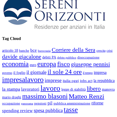
Tag Cloud
Corriere della Sera
bce
articolo 18
banche
crisi
crescita
burocrazia
davide giacalone
debiti PA
disoccupazione
debito pubblico
economia
europa
fisco
giuseppe pennisi
euro
il sole 24 ore
il giornale
impresa
il foglio
governo
il tempo
impresalavoro
imprese
la repubblica
italia oggi
jobs act
lavoro
libero
la stampa
lavoratori
legge di stabilità
manovra
massimo blasoni
Matteo Renzi
mario draghi
pil
riforme
occupazione
pubblica amministrazione
pensioni
panorama
tasse
spesa pubblica
spending review