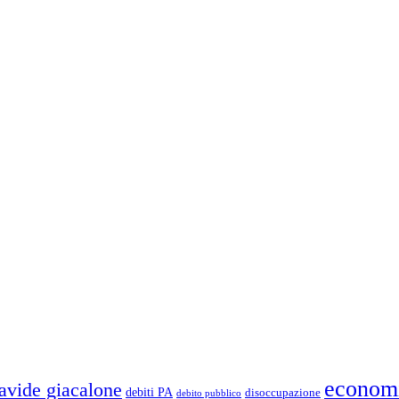
econom
avide giacalone
debiti PA
disoccupazione
debito pubblico