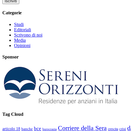
Categorie
Studi
Editoriali
Scrivono di noi
Media
Opinioni
Sponsor
Tag Cloud
d
Corriere della Sera
bce
articolo 18
banche
crisi
crescita
burocrazia