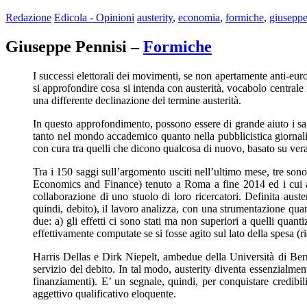
Redazione
Edicola - Opinioni
austerity
,
economia
,
formiche
,
giuseppe
Giuseppe Pennisi –
Formiche
I successi elettorali dei movimenti, se non apertamente anti-eu
si approfondire cosa si intenda con austerità, vocabolo centrale n
una differente declinazione del termine austerità.
In questo approfondimento, possono essere di grande aiuto i sag
tanto nel mondo accademico quanto nella pubblicistica giornalis
con cura tra quelli che dicono qualcosa di nuovo, basato su vera
Tra i 150 saggi sull’argomento usciti nell’ultimo mese, tre sono
Economics and Finance) tenuto a Roma a fine 2014 ed i cui at
collaborazione di uno stuolo di loro ricercatori. Definita aust
quindi, debito), il lavoro analizza, con una strumentazione quan
due: a) gli effetti ci sono stati ma non superiori a quelli quan
effettivamente computate se si fosse agito sul lato della spesa (
Harris Dellas e Dirk Niepelt, ambedue della Università di Berna
servizio del debito. In tal modo, austerity diventa essenzialme
finanziamenti). E’ un segnale, quindi, per conquistare credibil
aggettivo qualificativo eloquente.