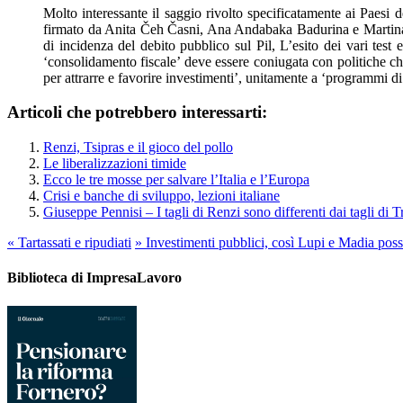
Molto interessante il saggio rivolto specificatamente ai Paesi 
firmato da Anita Čeh Časni, Ana Andabaka Badurina e Martina Bas
di incidenza del debito pubblico sul Pil, L’esito dei vari test 
‘consolidamento fiscale’ deve essere coniugata con politiche che
per attrarre e favorire investimenti’, unitamente a ‘programmi di
Articoli che potrebbero interessarti:
Renzi, Tsipras e il gioco del pollo
Le liberalizzazioni timide
Ecco le tre mosse per salvare l’Italia e l’Europa
Crisi e banche di sviluppo, lezioni italiane
Giuseppe Pennisi – I tagli di Renzi sono differenti dai tagli di 
«
Tartassati e ripudiati
»
Investimenti pubblici, così Lupi e Madia poss
Biblioteca di ImpresaLavoro