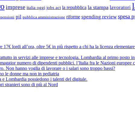
ro
imprese
la stampa
lavoratori
la repubblica
italia oggi
jobs act
spesa p
pil
spending review
riforme
pubblica amministrazione
pensioni
 17€ lordi all’ora, oltre 5€ in più rispetto a chi ha la licenza elementar
attutto in servizi alle imprese e tecnologia. Lombardia al primo posto in
maggior numero di dipendenti pubblici. l’Italia fra le Nazioni europee c
oro. Non hanno voglia di lavorare o i salari sono troppo bassi?
no le donne ma non in pediatria
a e Lombardia possiedono i talenti del digitale.
ri stranieri sono di più al Nord