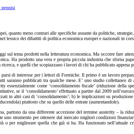
 pennisi
ropei, quanto meno contrari alle specifiche assunte da politiche, strate
el lessico dei dibattiti di politica economica europei e nazionali in corso
gi sul tema prodotti nella letteratura economica. Ma occorre fare atten
tica. Ha prodotto una vera e propria piccola industria che sforna paper
 ricerca, e quelli che scopiazzano i lavori di chi ha pubblicato appena p
 parsi di interesse per i lettori di Formiche. Il primo è un lavoro prep
ti saranno pubblicati tra qualche mese. E’ uno studio collettaneo di 
erity essenzialmente come ‘consolidamento fiscale’ (riduzione della spe
titative, se il ‘consolidamento’ effettuato a partire dal 2009 nell’euroz
tizzati in altri casi di ‘consolidamento’; b) le implicazioni su produzio
riducendola) piuttosto che su quello delle entrate (aumentandole).
, partono da una differente accezione del termine austerity – la riduzi
nte uno strumento per ottenere dal mercato migliori condizioni finanziar
ità o per migliorare quella che già si ha. Ha funzionato nell’attuale c