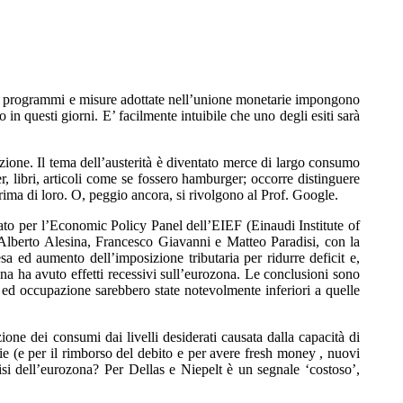
gie, programmi e misure adottate nell’unione monetarie impongono
 in questi giorni. E’ facilmente intuibile che uno degli esiti sarà
zione. Il tema dell’austerità è diventato merce di largo consumo
, libri, articoli come se fossero hamburger; occorre distinguere
rima di loro. O, peggio ancora, si rivolgono al Prof. Google.
arato per l’Economic Policy Panel dell’EIEF (Einaudi Institute of
Alberto Alesina, Francesco Giavanni e Matteo Paradisi, con la
sa ed aumento dell’imposizione tributaria per ridurre deficit e,
ona ha avuto effetti recessivi sull’eurozona. Le conclusioni sono
ne ed occupazione sarebbero state notevolmente inferiori a quelle
one dei consumi dai livelli desiderati causata dalla capacità di
ie (e per il rimborso del debito e per avere fresh money , nuovi
risi dell’eurozona? Per Dellas e Niepelt è un segnale ‘costoso’,