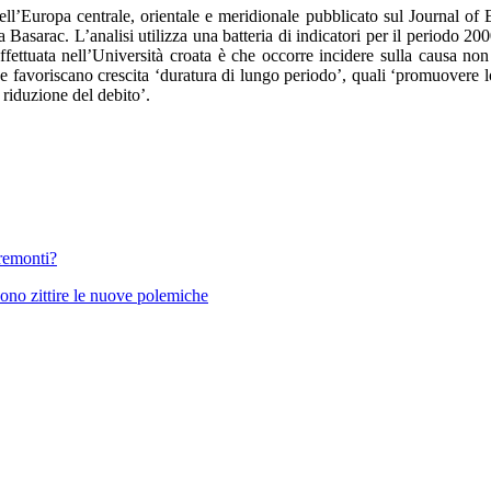
dell’Europa centrale, orientale e meridionale pubblicato sul Journal o
arac. L’analisi utilizza una batteria di indicatori per il periodo 2000-
effettuata nell’Università croata è che occorre incidere sulla causa non
 favoriscano crescita ‘duratura di lungo periodo’, quali ‘promuovere lo
 riduzione del debito’.
Tremonti?
ono zittire le nuove polemiche