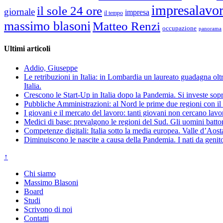
impresalavo
il sole 24 ore
giornale
impresa
il tempo
massimo blasoni
Matteo Renzi
occupazione
panorama
Ultimi articoli
Addio, Giuseppe
Le retribuzioni in Italia: in Lombardia un laureato guadagna oltre
Italia.
Crescono le Start-Up in Italia dopo la Pandemia. Si investe sopr
Pubbliche Amministrazioni: al Nord le prime due regioni con il 
I giovani e il mercato del lavoro: tanti giovani non cercano lav
Medici di base: prevalgono le regioni del Sud. Gli uomini batto
Competenze digitali: Italia sotto la media europea. Valle d’Aost
Diminuiscono le nascite a causa della Pandemia. I nati da genito
↑
Chi siamo
Massimo Blasoni
Board
Studi
Scrivono di noi
Contatti