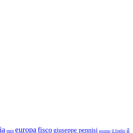
ia
europa
fisco
giuseppe pennisi
il
euro
il foglio
governo