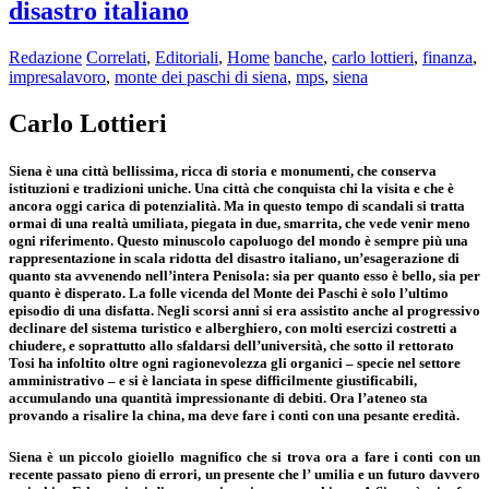
disastro italiano
Redazione
Correlati
,
Editoriali
,
Home
banche
,
carlo lottieri
,
finanza
,
impresalavoro
,
monte dei paschi di siena
,
mps
,
siena
Carlo Lottieri
Siena è una città bellissima, ricca di storia e monumenti, che conserva
istituzioni e tradizioni uniche. Una città che conquista chi la visita e che è
ancora oggi carica di potenzialità. Ma in questo tempo di scandali si tratta
ormai di una realtà umiliata, piegata in due, smarrita, che vede venir meno
ogni riferimento. Questo minuscolo capoluogo del mondo è sempre più una
rappresentazione in scala ridotta del disastro italiano, un’esagerazione di
quanto sta avvenendo nell’intera Penisola: sia per quanto esso è bello, sia per
quanto è disperato. La folle vicenda del Monte dei Paschi è solo l’ultimo
episodio di una disfatta. Negli scorsi anni si era assistito anche al progressivo
declinare del sistema turistico e alberghiero, con molti esercizi costretti a
chiudere, e soprattutto allo sfaldarsi dell’università, che sotto il rettorato
Tosi ha infoltito oltre ogni ragionevolezza gli organici – specie nel settore
amministrativo – e si è lanciata in spese difficilmente giustificabili,
accumulando una quantità impressionante di debiti. Ora l’ateneo sta
provando a risalire la china, ma deve fare i conti con una pesante eredità.
Siena è un piccolo gioiello magnifico che si trova ora a fare i conti con un
recente passato pieno di errori, un presente che l’ umilia e un futuro davvero