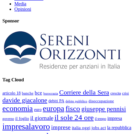
Media
Opinioni
Sponsor
Tag Cloud
Corriere della Sera
bce
articolo 18
banche
crisi
crescita
burocrazia
davide giacalone
debiti PA
disoccupazione
debito pubblico
economia
europa
fisco
giuseppe pennisi
euro
il sole 24 ore
il giornale
impresa
il foglio
governo
il tempo
impresalavoro
imprese
la repubblica
italia oggi
jobs act