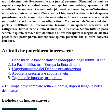
ultimi decenni può diventare solo una (triste) parentesi. Siena può salvarsi se
saprà riscoprire e valorizzare, con spirito competitivo, quanto ha di
eccellente: in università e non solo (si pensi, ad esempio, a un’istituzione
musicale ammirevole come l’Accademia Chigiana). La città uscirà da questo
psicodramma che ormai dura da anni solo se tornerà a essere una città di
imprenditori: nel turismo e in altri settori. Ma parlare di Siena vuol dire
parlare dell’Italia. Il microcosmo toscano è in qualche eccessivo nel
raffigurare tutto il bene e tutto il male della Penisola. Siamo tutti un poco
senesi, in questo senso, e tutti dobbiamo allora riscoprire il meglio del nostro
passato per poter presto dimenticare questo presente che ci offre davvero
ben poco.
Articoli che potrebbero interessarti:
Depositi delle banche italiane raddoppiati negli ultimi 10 anni
La Pac è fallita, ma l’Europa fa finta di nulla
L’aggiornamento del Def e le privatizzazioni
Abolire la precarietà è abolire la vita
Tagliamo le imposte, ma per tutti
«
L’Europa deve cambiare rotta
»
Genova, dopo il fango la beffa
delle tasse
Biblioteca di ImpresaLavoro