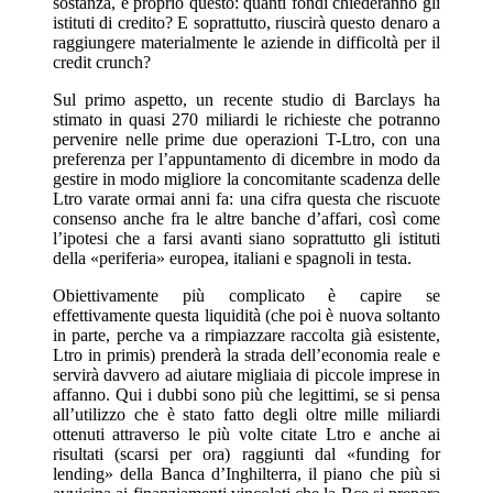
sostanza, è proprio questo: quanti fondi chiederanno gli
istituti di credito? E soprattutto, riuscirà questo denaro a
raggiungere materialmente le aziende in difficoltà per il
credit crunch?
Sul primo aspetto, un recente studio di Barclays ha
stimato in quasi 270 miliardi le richieste che potranno
pervenire nelle prime due operazioni T-Ltro, con una
preferenza per l’appuntamento di dicembre in modo da
gestire in modo migliore la concomitante scadenza delle
Ltro varate ormai anni fa: una cifra questa che riscuote
consenso anche fra le altre banche d’affari, così come
l’ipotesi che a farsi avanti siano soprattutto gli istituti
della «periferia» europea, italiani e spagnoli in testa.
Obiettivamente più complicato è capire se
effettivamente questa liquidità (che poi è nuova soltanto
in parte, perche va a rimpiazzare raccolta già esistente,
Ltro in primis) prenderà la strada dell’economia reale e
servirà davvero ad aiutare migliaia di piccole imprese in
affanno. Qui i dubbi sono più che legittimi, se si pensa
all’utilizzo che è stato fatto degli oltre mille miliardi
ottenuti attraverso le più volte citate Ltro e anche ai
risultati (scarsi per ora) raggiunti dal «funding for
lending» della Banca d’Inghilterra, il piano che più si