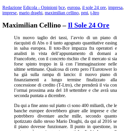
Redazione
Edicola - Opinioni
bce
,
europa
,
il sole 24 ore
,
impresa
,
imprese
,
mario draghi
,
maximilian cellino
,
pmi
,
t-ltro
Maximilian Cellino –
Il Sole 24 Ore
Un nuovo taglio dei tassi, l’avvio di un piano di
riacquisti di Abs o il tanto agognato quantitative easing
in salsa europea. Il toto-Bce impazza fra operatori e
analisti in vista dell’appuntamento di domani a
Francoforte, con il concreto rischio che il mercato si sia
forse spinto troppo in là con l’immaginazione nelle
ultime settimane. Qualcosa di certo pero l’Eurotower lo
ha già sulla rampa di lancio: il nuovo piano di
ﬁnanziamenti a lungo termine finalizzato alla
concessione di credito (T-Ltro), che prenderà il via con
l’ormai prossima asta del 18 settembre e che avrà una
seconda puntata a dicembre.
Da qui a fine anno sul piatto ci sono 400 miliardi, che le
banche europee dovrebbero girare alle imprese e che
potrebbero diventare anche mille, secondo quanto
ipotizzato dallo stesso Mario Draghi, da qui al 2016 se
il piano dovesse funzionare. Il punto in questione, in