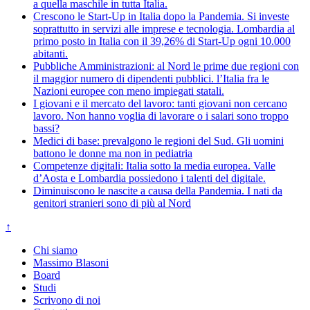
a quella maschile in tutta Italia.
Crescono le Start-Up in Italia dopo la Pandemia. Si investe
soprattutto in servizi alle imprese e tecnologia. Lombardia al
primo posto in Italia con il 39,26% di Start-Up ogni 10.000
abitanti.
Pubbliche Amministrazioni: al Nord le prime due regioni con
il maggior numero di dipendenti pubblici. l’Italia fra le
Nazioni europee con meno impiegati statali.
I giovani e il mercato del lavoro: tanti giovani non cercano
lavoro. Non hanno voglia di lavorare o i salari sono troppo
bassi?
Medici di base: prevalgono le regioni del Sud. Gli uomini
battono le donne ma non in pediatria
Competenze digitali: Italia sotto la media europea. Valle
d’Aosta e Lombardia possiedono i talenti del digitale.
Diminuiscono le nascite a causa della Pandemia. I nati da
genitori stranieri sono di più al Nord
↑
Chi siamo
Massimo Blasoni
Board
Studi
Scrivono di noi