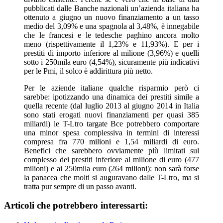
pubblicati dalle Banche nazionali un’azienda italiana ha
ottenuto a giugno un nuovo finanziamento a un tasso
medio del 3,09% e una spagnola al 3,48%, è innegabile
che le francesi e le tedesche paghino ancora molto
meno (rispettivamente il 1,23% e 11,93%). E per i
prestiti di importo inferiore al milione (3,96%) e quelli
sotto i 250mila euro (4,54%), sicuramente più indicativi
per le Pmi, il solco è addirittura più netto.
Per le aziende italiane qualche risparmio però ci
sarebbe: ipotizzando una dinamica dei prestiti simile a
quella recente (dal luglio 2013 al giugno 2014 in Italia
sono stati erogati nuovi finanziamenti per quasi 385
miliardi) le T-Ltro targate Bce potrebbero comportare
una minor spesa complessiva in termini di interessi
compresa fra 770 milioni e 1,54 miliardi di euro.
Benefici che sarebbero ovviamente più limitati sul
complesso dei prestiti inferiore al milione di euro (477
milioni) e ai 250mila euro (264 milioni): non sarà forse
la panacea che molti si auguravano dalle T-Ltro, ma si
tratta pur sempre di un passo avanti.
Articoli che potrebbero interessarti: