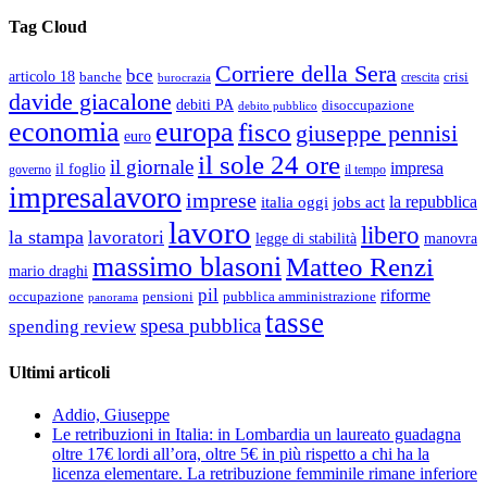
Tag Cloud
Corriere della Sera
bce
articolo 18
banche
crisi
crescita
burocrazia
davide giacalone
debiti PA
disoccupazione
debito pubblico
economia
europa
fisco
giuseppe pennisi
euro
il sole 24 ore
il giornale
impresa
il foglio
governo
il tempo
impresalavoro
imprese
la repubblica
italia oggi
jobs act
lavoro
libero
la stampa
lavoratori
legge di stabilità
manovra
massimo blasoni
Matteo Renzi
mario draghi
pil
riforme
occupazione
pubblica amministrazione
pensioni
panorama
tasse
spesa pubblica
spending review
Ultimi articoli
Addio, Giuseppe
Le retribuzioni in Italia: in Lombardia un laureato guadagna
oltre 17€ lordi all’ora, oltre 5€ in più rispetto a chi ha la
licenza elementare. La retribuzione femminile rimane inferiore