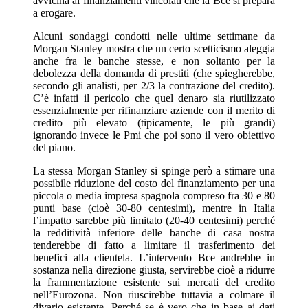
avvicina ai finanziamenti vincolati che la Bce si prepara
a erogare.
Alcuni sondaggi condotti nelle ultime settimane da
Morgan Stanley mostra che un certo scetticismo aleggia
anche fra le banche stesse, e non soltanto per la
debolezza della domanda di prestiti (che spiegherebbe,
secondo gli analisti, per 2/3 la contrazione del credito).
C’è infatti il pericolo che quel denaro sia riutilizzato
essenzialmente per rifinanziare aziende con il merito di
credito più elevato (tipicamente, le più grandi)
ignorando invece le Pmi che poi sono il vero obiettivo
del piano.
La stessa Morgan Stanley si spinge però a stimare una
possibile riduzione del costo del finanziamento per una
piccola o media impresa spagnola compreso fra 30 e 80
punti base (cioè 30-80 centesimi), mentre in Italia
l’impatto sarebbe più limitato (20-40 centesimi) perché
la redditività inferiore delle banche di casa nostra
tenderebbe di fatto a limitare il trasferimento dei
benefici alla clientela. L’intervento Bce andrebbe in
sostanza nella direzione giusta, servirebbe cioè a ridurre
la frammentazione esistente sui mercati del credito
nell’Eurozona. Non riuscirebbe tuttavia a colmare il
divario esistente. Perché se è vero che in base ai dati